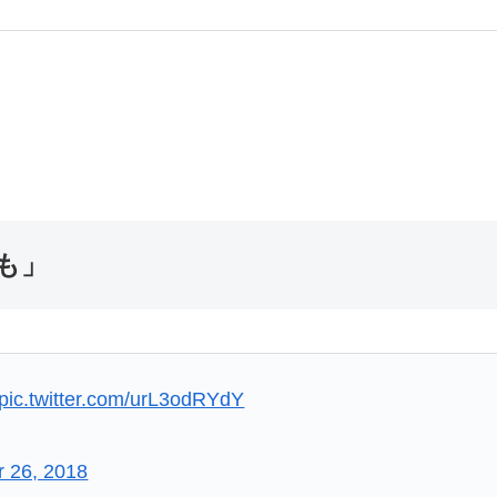
も」
pic.twitter.com/urL3odRYdY
 26, 2018