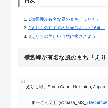
目次
1
襟裳岬が有名な風のまち「えりも」
2
えりものおすすめ観光スポット16選！
3
えりもの美しい自然に癒されよう
襟裳岬が有名な風のまち「えり
えりも岬。Erimo Cape, Hokkaido, Japan.
— まーさん🇯🇵 (@masa_MS_)
December