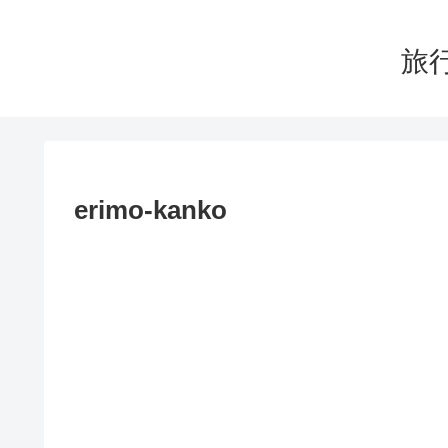
旅行
erimo-kanko