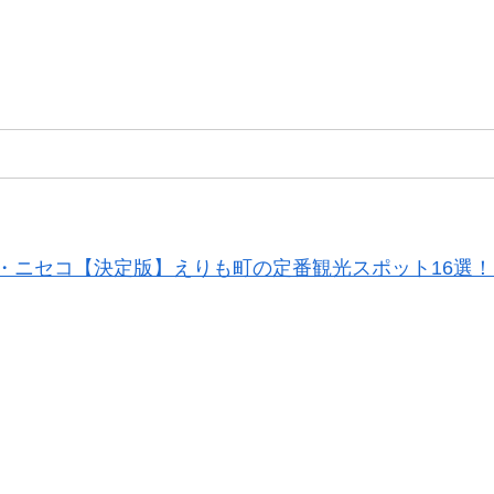
・ニセコ
【決定版】えりも町の定番観光スポット16選