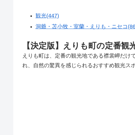
観光(447)
洞爺・苫小牧・室蘭・えりも・ニセコ(86
【決定版】えりも町の定番観
えりも町は、定番の観光地である襟裳岬だけ
れ、自然の驚異を感じられるおすすめ観光ス