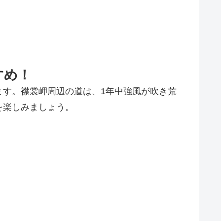
すめ！
ます。襟裳岬周辺の道は、1年中強風が吹き荒
を楽しみましょう。