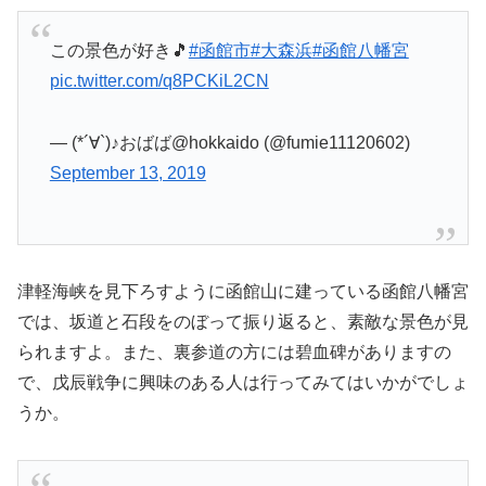
この景色が好き🎵
#函館市
#大森浜
#函館八幡宮
pic.twitter.com/q8PCKiL2CN
— (*´∀`)♪おばば@hokkaido (@fumie11120602)
September 13, 2019
津軽海峡を見下ろすように函館山に建っている函館八幡宮
では、坂道と石段をのぼって振り返ると、素敵な景色が見
られますよ。また、裏参道の方には碧血碑がありますの
で、戊辰戦争に興味のある人は行ってみてはいかがでしょ
うか。