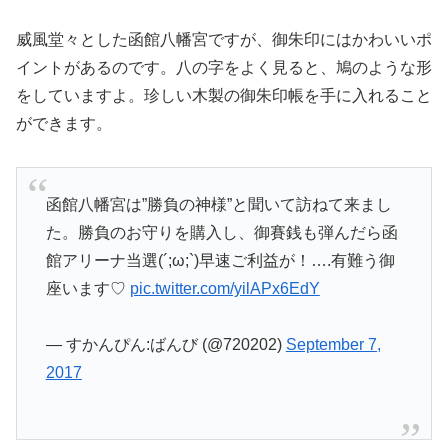
威風堂々とした函館八幡宮ですが、御朱印にはかわいいポ
イントがあるのです。八の字をよく見ると、鳩のような形
をしていますよ。珍しい木製の御朱印帳を手に入れること
ができます。
函館八幡宮は”勝負の神様”と聞いて訪ねて来まし
た。勝負のお守りを購入し、御賽銭も弾んだら函
館アリーナ当選(´;ω;`)早速ご利益が！….有難う御
座います♡
pic.twitter.com/yilAPx6EdY
— すかんぴん:ばんび (@720202)
September 7,
2017