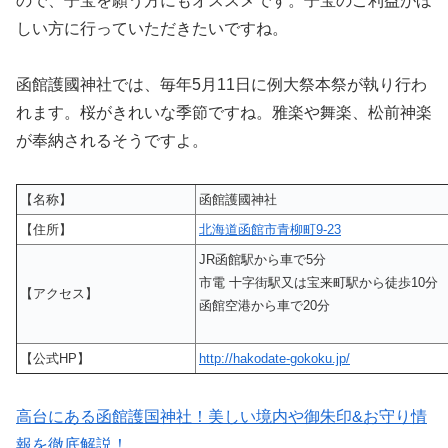
ので、子宝を願う方にもオススメです。子宝のご利益がほ
しい方に行っていただきたいですね。
函館護國神社では、毎年5月11日に例大祭本祭が執り行わ
れます。桜がきれいな季節ですね。雅楽や舞楽、松前神楽
が奉納されるそうですよ。
【名称】
函館護國神社
【住所】
北海道函館市青柳町9-23
JR函館駅から車で5分
市電 十字街駅又は宝来町駅から徒歩10分
【アクセス】
函館空港から車で20分
【公式HP】
http://hakodate-gokoku.jp/
高台にある函館護国神社！美しい境内や御朱印&お守り情
報を徹底解説！