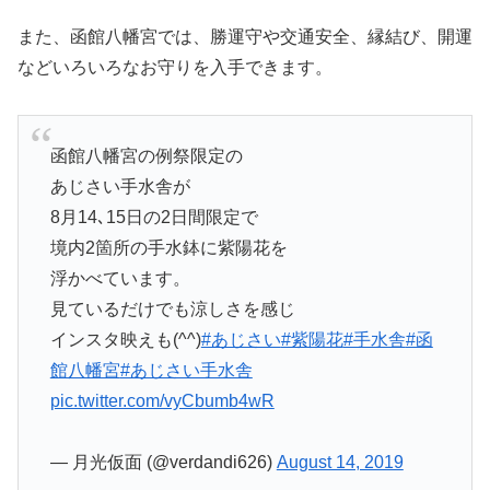
また、函館八幡宮では、勝運守や交通安全、縁結び、開運
などいろいろなお守りを入手できます。
函館八幡宮の例祭限定の
あじさい手水舎が
8月14､15日の2日間限定で
境内2箇所の手水鉢に紫陽花を
浮かべています。
見ているだけでも涼しさを感じ
インスタ映えも(^^)
#あじさい
#紫陽花
#手水舎
#函
館八幡宮
#あじさい手水舎
pic.twitter.com/vyCbumb4wR
— 月光仮面 (@verdandi626)
August 14, 2019