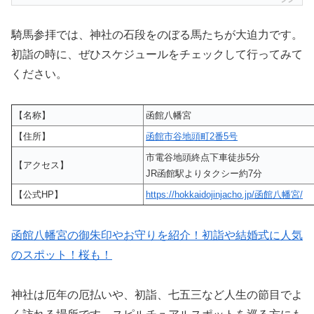
騎馬参拝では、神社の石段をのぼる馬たちが大迫力です。
初詣の時に、ぜひスケジュールをチェックして行ってみて
ください。
【名称】
函館八幡宮
【住所】
函館市谷地頭町2番5号
市電谷地頭終点下車徒歩5分
【アクセス】
JR函館駅よりタクシー約7分
【公式HP】
https://hokkaidojinjacho.jp/函館八幡宮/
函館八幡宮の御朱印やお守りを紹介！初詣や結婚式に人気
のスポット！桜も！
神社は厄年の厄払いや、初詣、七五三など人生の節目でよ