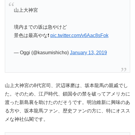
山上大神宮
境内までの坂は急やけど
景色は最高やな❗️
pic.twitter.com/v6Aac8sFok
— Oggi (@kasumishicho)
January 13, 2019
山上大神宮の8代宮司、沢辺琢磨は、坂本龍馬の親戚でし
た。そのため、江戸時代、鎖国令の禁を破ってアメリカに
渡った新島襄を助けたのだそうです。明治維新に興味のあ
る方や、坂本龍馬ファン、歴史ファンの方に、特にオスス
メな神社仏閣です。