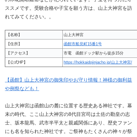
ススメです。受験合格や子宝を願う方は、山上大神宮を訪
れてみてください。。
【名称】
山上大神宮
【住所】
函館市船見町15番1号
【アクセス】
市電 函館ドック駅から徒歩15分
【公式HP】
https://hokkaidojinjacho.jp/山上大神宮/
【函館】山上大神宮の御朱印やお守り情報！神様の御利益
や例祭なども！
山上大神宮は函館山の麓に位置する歴史ある神社です。幕
末の時代、ここ山上大神宮の8代目宮司は土佐の勤皇の志
士、坂本龍馬、武市半平太と親戚関係にあり、歴史ファン
にも名を知られた神社です。ご祭神もたくさんの神々が祭