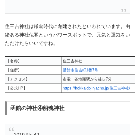
住三吉神社は鎌倉時代に創建されたといわれています。由
緒ある神社仏閣というパワースポットで、元気と運気をい
ただけたらいいですね。
【名称】
住三吉神社
【住所】
函館市住吉町1番7号
【アクセス】
市電 谷地頭駅から徒歩7分
【公式HP】
https://hokkaidojinjacho.jp/住三吉神社/
函館の神社④船魂神社
2019-No.42