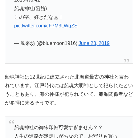
船魂神社(函館)
この字、好きだなぁ！
pic.twitter.com/cF7M3LWgZS
— 風来坊 (@bluemoon1916)
June 23, 2019
船魂神社は12世紀に建立された北海道最古の神社と言わ
れています。江戸時代には船魂大明神として祀られたとい
うこともあり、海の神様が祀られていて、船舶関係者など
が参拝に来るそうです。
船魂神社の御朱印帖可愛すぎません？？
人生の進路が迷走しがちなので、お守りも買っ