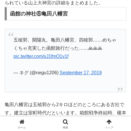
られている山上大神宮の詳細をまとめました。
函館の神社⑥亀田八幡宮
五稜郭、開陽丸、亀田八幡宮、四稜郭……めちゃ
くちゃ充実した函館旅行だった……🙏🙏🙏
pic.twitter.com/xJ1fmO1v1f
— ネグ (@negu1206)
September 17, 2019
亀田八幡宮は五稜郭から2キロほどのところにある古社で
す。建立は室町時代だといいます。箱館戦争終結時、榎本
武揚が降伏の誓約を交わした場所がこの亀田八幡宮です。
ホーム
検索
トップ
幕末や榎本武揚が好きな方にぜひ訪れてほしい神社仏閣で