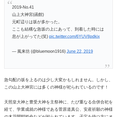
2019-No.41
山上大神宮(函館)
元町辺りは坂が多かった。
ここも結構な急坂の上にあって、到着した時には
息が上がってた(笑)
pic.twitter.com/6YUV8pdkix
— 風来坊 (@bluemoon1916)
June 22, 2019
急勾配の坂を上るのは少し大変かもしれません。しかし、
この山上大神宮には多くの神様が祀られているのです！
天照皇大神と豊受大神を主祭神に、たび重なる合併合祀を
経て、学業成就の神様である菅原道真公、安産祈願の神様
の木花開耶姫命などが祀られています。子宝を待つ方にオ