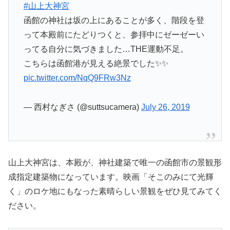
#山上大神宮
函館の神社は坂の上にあることが多く、階段を登
って本殿前にたどりつくと、参拝中にゼーゼーい
ってる自分に気づきました…THE運動不足。
こちらは函館港が見える絶景でした✨✨
pic.twitter.com/NqQ9FRw3Nz
— 西村なぎさ (@suttsucamera)
July 26, 2019
山上大神宮は、本殿が、神社建築で唯一の函館市の景観形
成指定建築物になっています。映画「そこのみにて光輝
く」のロケ地にもなった素晴らしい景観をぜひ見てみてく
ださい。