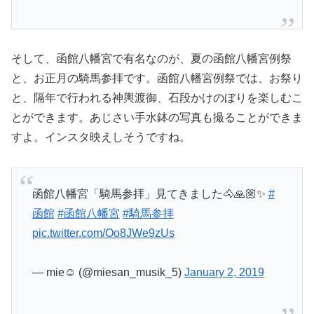
そして、函館八幡宮で有名なのが、夏の函館八幡宮例祭
と、お正月の騎馬参拝です。函館八幡宮例祭では、お祭り
と、隔年で行われる神輿渡御、石段かけのぼりを楽しむこ
とができます。あじさい手水鉢の写真も撮ることができま
すよ。インスタ映えしそうですね。
函館八幡宮「騎馬参拝」見てきました🐴🙏🏼✨
#
函館
#函館八幡宮
#騎馬参拝
pic.twitter.com/Oo8JWe9zUs
— mie☺︎ (@miesan_musik_5)
January 2, 2019