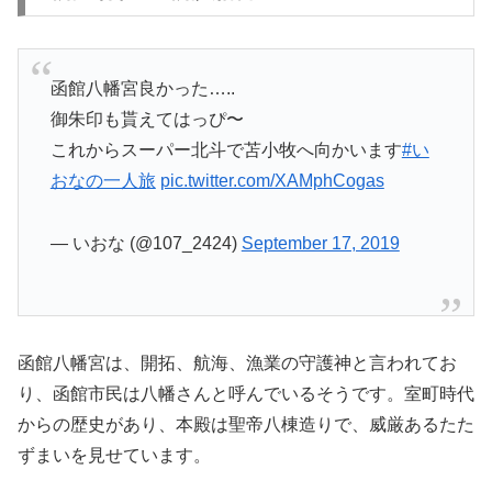
函館八幡宮良かった…..
御朱印も貰えてはっぴ〜
これからスーパー北斗で苫小牧へ向かいます
#い
おなの一人旅
pic.twitter.com/XAMphCogas
— いおな (@107_2424)
September 17, 2019
函館八幡宮は、開拓、航海、漁業の守護神と言われてお
り、函館市民は八幡さんと呼んでいるそうです。室町時代
からの歴史があり、本殿は聖帝八棟造りで、威厳あるたた
ずまいを見せています。