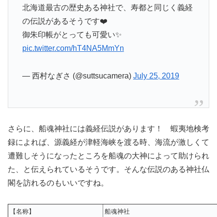
北海道最古の歴史ある神社で、寿都と同じく義経
の伝説があるそうです❤️
御朱印帳がとっても可愛い✨
pic.twitter.com/hT4NA5MmYn
— 西村なぎさ (@suttsucamera)
July 25, 2019
さらに、船魂神社には義経伝説があります！ 蝦夷地検考
録によれば、源義経が津軽海峡を渡る時、海流が激しくて
遭難しそうになったところを船魂の大神によって助けられ
た、と伝えられているそうです。そんな伝説のある神社仏
閣を訪れるのもいいですね。
【名称】
船魂神社