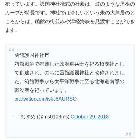
祀っています。護国神社様式の社殿は、波のような屋根の
カーブが特長です。神社では珍しいという朱の大鳥居のと
ころからは、函館の街並みや津軽海峡を見渡すことができ
ます。
函館護国神社⛩
箱館戦争で殉難した政府軍兵士を祀る招魂社とし
て創建され、のちに函館護國神社と改称されまし
た。箱館戦争から太平洋戦争に至る北海道南部の
戦没者を祀っています。
pic.twitter.com/iskJ8AURSO
— むすめ (@ms0103ms)
October 29, 2018