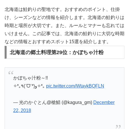
北海道は鮭釣りの聖地です。おすすめのポイント、仕掛
け、シーズンなどの情報を紹介します。北海道の鮭釣りは
時期と場所が大切です。また、ルールとマナーも忘れては
いけません。この記事では、北海道の鮭釣りに大切な時期
などの情報とおすすめスポット15選を紹介します。
北海道の郷土料理第29位：かぼちゃ汁粉
かぼちゃ汁粉～!!
✧*｡٩(ˊᗜˋ*)و✧*｡
pic.twitter.com/WtaykBQFLN
— 光のかぐとん@槍鯖 (@kagura_gm)
December
22, 2018