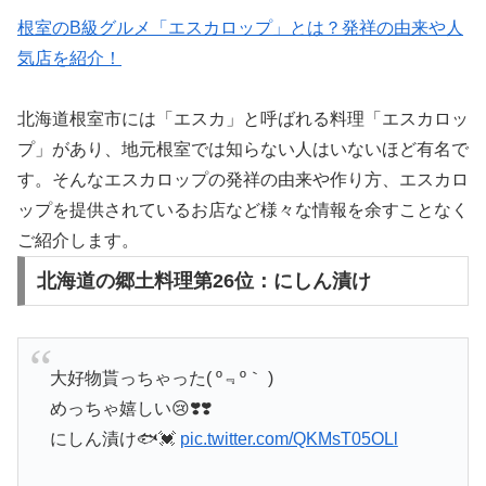
根室のB級グルメ「エスカロップ」とは？発祥の由来や人
気店を紹介！
北海道根室市には「エスカ」と呼ばれる料理「エスカロッ
プ」があり、地元根室では知らない人はいないほど有名で
す。そんなエスカロップの発祥の由来や作り方、エスカロ
ップを提供されているお店など様々な情報を余すことなく
ご紹介します。
北海道の郷土料理第26位：にしん漬け
大好物貰っちゃった( º﹃º｀ )
めっちゃ嬉しい😢❣️❣️
にしん漬け🐟💓
pic.twitter.com/QKMsT05OLl