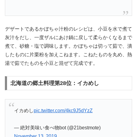
デザートであるかぼちゃ汁粉のレシピは、小豆を水で煮て
灰汁をだし、一度ザルにあけ鍋に戻して柔らかくなるまで
煮て、砂糖・塩で調味します。かぼちゃは切って茹で、潰
したものに片栗粉を加えこねます。こねたものを丸め、熱
湯で茹でたものを小豆と混ぜて完成です。
北海道の郷土料理第28位：イカめし
イカめし
pic.twitter.com/4kc9J5dYzZ
— 絶対美味い食べ物bot (@21bestmote)
November 13, 2019