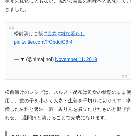
味覚の変化にともない、塩から醤油の調味へと変化してい
きました。
松前漬けご飯
#自炊
#雑な暮らし
pic.twitter.com/PObdqlG8r4
— ▼ (@himajinol)
November 11, 2019
松前漬けのレシピは、スルメ・昆布は乾燥の状態のまま使
用し、数の子を小さく人参・生姜を千切りに切ります。準
備した材料と醤油・酒・みりんを煮立たせたものと混ぜ合
わせ、1週間ほど漬けることで完成になります。