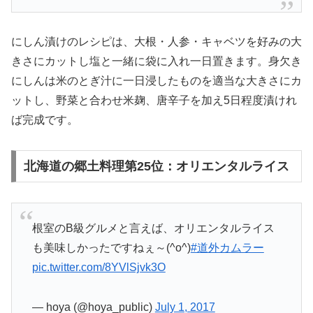
にしん漬けのレシピは、大根・人参・キャベツを好みの大
きさにカットし塩と一緒に袋に入れ一日置きます。身欠き
にしんは米のとぎ汁に一日浸したものを適当な大きさにカ
ットし、野菜と合わせ米麹、唐辛子を加え5日程度漬けれ
ば完成です。
北海道の郷土料理第25位：オリエンタルライス
根室のB級グルメと言えば、オリエンタルライス
も美味しかったですねぇ～(^o^)
#道外カムラー
pic.twitter.com/8YVlSjvk3O
— hoya (@hoya_public)
July 1, 2017