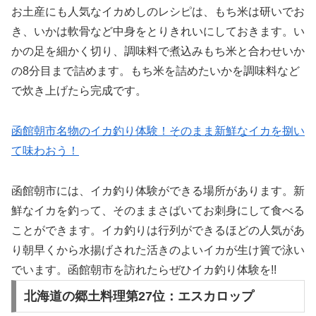
お土産にも人気なイカめしのレシピは、もち米は研いでお
き、いかは軟骨など中身をとりきれいにしておきます。い
かの足を細かく切り、調味料で煮込みもち米と合わせいか
の8分目まで詰めます。もち米を詰めたいかを調味料など
で炊き上げたら完成です。
函館朝市名物のイカ釣り体験！そのまま新鮮なイカを捌い
て味わおう！
函館朝市には、イカ釣り体験ができる場所があります。新
鮮なイカを釣って、そのままさばいてお刺身にして食べる
ことができます。イカ釣りは行列ができるほどの人気があ
り朝早くから水揚げされた活きのよいイカが生け簀で泳い
でいます。函館朝市を訪れたらぜひイカ釣り体験を!!
北海道の郷土料理第27位：エスカロップ