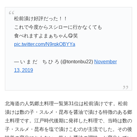
松前漬け好評だった！！
これで今度からスシローに行かなくても
食べれますよまぁちゃん😋笑
pic.twitter.com/N9rqkOBYYa
— い ま だ ち ひ ろ (@tontonbu22)
November
13, 2019
北海道の人気郷土料理一覧第31位は松前漬けです。松前
漬けは数の子・スルメ・昆布を醤油で漬ける特徴のある郷
土料理です。江戸時代後期に発祥した料理で、当時は数の
子・スルメ・昆布を塩で漬けこむのが主流でした。その後