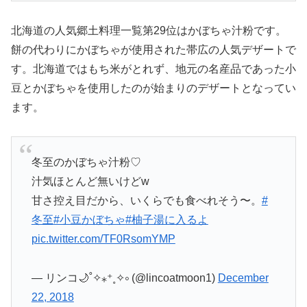
北海道の人気郷土料理一覧第29位はかぼちゃ汁粉です。
餅の代わりにかぼちゃが使用された帯広の人気デザートで
す。北海道ではもち米がとれず、地元の名産品であった小
豆とかぼちゃを使用したのが始まりのデザートとなってい
ます。
冬至のかぼちゃ汁粉♡
汁気ほとんど無いけどw
甘さ控え目だから、いくらでも食べれそう〜。
#
冬至
#小豆かぼちゃ
#柚子湯に入るよ
pic.twitter.com/TF0RsomYMP
— リンコ🌙˚✧⁎⁺˳✧༚ (@lincoatmoon1)
December
22, 2018