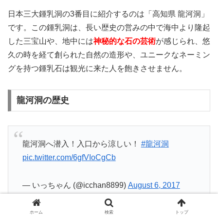
日本三大鍾乳洞の3番目に紹介するのは「高知県 龍河洞」
です。この鍾乳洞は、長い歴史の営みの中で海中より隆起
した三宝山や、地中には
神秘的な石の芸術
が感じられ、悠
久の時を経て創られた自然の造形や、ユニークなネーミン
グを持つ鍾乳石は観光に来た人を飽きさせません。
龍河洞の歴史
龍河洞へ潜入！入口から涼しい！
#龍河洞
pic.twitter.com/6gfVIoCgCb
— いっちゃん (@icchan8899)
August 6, 2017
ホーム
検索
トップ