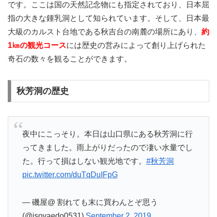
です。ここは国の天然記念物にも指定されており、日本屈
指の大きな鍾乳洞として知られています。そして、日本最
大級のカルスト台地である秋吉台の南麓の場所にあり、
約
1㎞の観光コース
には歴史の営みによって創り上げられた
奇石の数々を観ることができます。
秋芳洞の歴史
夜中にこっそり。本日は山口県にある秋芳洞に行
ってきました。雨上がりだったので凄い水量でし
た。行って損はしない観光地です。
#秋芳洞
pic.twitter.com/duTqDuIFpG
— 磯屋@ 割れても末に買わんとぞ思う
(@isoyaedo0531)
September 2, 2019