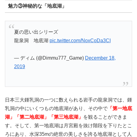
魅力③神秘的な「地底湖」
夏の思い出シリーズ
龍泉洞 地底湖
pic.twitter.com/NoxCoDa3CI
— ディム (@Dimmu777_Game)
December 18,
2019
日本三大鍾乳洞の一つに数えられる岩手の龍泉洞では、鍾
乳洞の中にいくつもの地底湖があり、その中で
「第一地底
湖」「第二地底湖」「第三地底湖」
を観ることができま
す。そして、第一地底湖は月宮殿を抜け階段を下りたとこ
ろにあり、水深35mの絶世の美しさを誇る地底湖として人