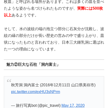
枚皿」と呼ばれる場所があります。これは多くの皿を並べ
たような姿から名づけられたものですが、
実際には500枚
以上
あるようです。
そして、水の波紋の端の泡立つ部分に石灰分が沈殿し、波
紋の縁の部分だけが長い歴史の営みの中で盛り上がり、皿
状になったものと言われており、日本三大鍾乳洞に選ばれ
た一つの理由になっています。
魅力②巨大な石柱「洞内富士」
秋芳洞 洞内富士 (2016年12月11日 山口県美祢市)
pic.twitter.com/exHU3sNPrm
— 旅行写真bot (@pic_travel)
May 17, 2020