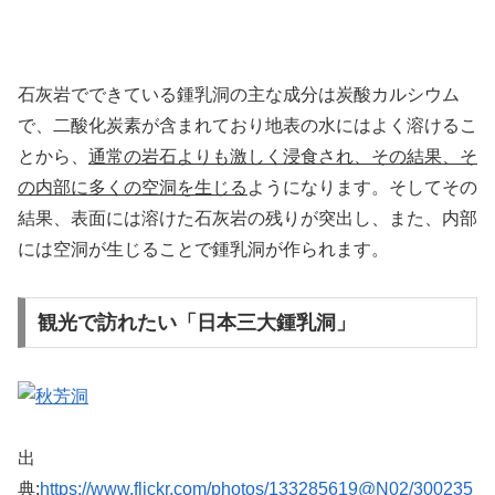
石灰岩でできている鍾乳洞の主な成分は炭酸カルシウム
で、二酸化炭素が含まれており地表の水にはよく溶けるこ
とから、
通常の岩石よりも激しく浸食され、その結果、そ
の内部に多くの空洞を生じる
ようになります。そしてその
結果、表面には溶けた石灰岩の残りが突出し、また、内部
には空洞が生じることで鍾乳洞が作られます。
観光で訪れたい「日本三大鍾乳洞」
出
典:
https://www.flickr.com/photos/133285619@N02/300235