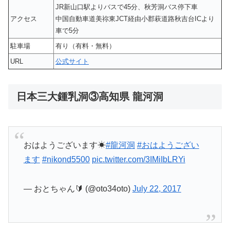
JR新山口駅よりバスで45分、秋芳洞バス停下車
アクセス
中国自動車道美祢東JCT経由小郡萩道路秋吉台ICより
車で5分
駐車場
有り（有料・無料）
URL
公式サイト
日本三大鍾乳洞③高知県 龍河洞
おはようございます☀
#龍河洞
#おはようござい
ます
#nikond5500
pic.twitter.com/3IMiIbLRYi
— おとちゃん🔰 (@oto34oto)
July 22, 2017