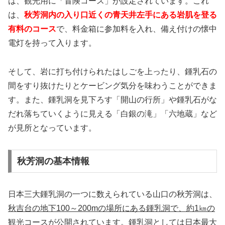
は、観光用に「冒険コース」が設定されています。これ
は、
秋芳洞内の入り口近くの青天井左手にある岩肌を登る
有料のコース
で、料金箱に参加料を入れ、備え付けの懐中
電灯を持って入ります。
そして、岩に打ち付けられたはしごを上ったり、鍾乳石の
間をすり抜けたりとケービング気分を味わうことができま
す。また、鍾乳洞を見下ろす「開山の行所」や鍾乳石がな
だれ落ちていくように見える「白銀の滝」「六地蔵」など
が見所となっています。
秋芳洞の基本情報
日本三大鍾乳洞の一つに数えられている山口の秋芳洞は、
秋吉台の地下100～200mの場所にある鍾乳洞で、約1㎞の
観光コースが公開
されています。鍾乳洞としては日本最大