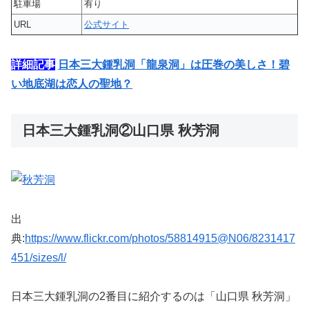
駐車場
有り
URL
公式サイト
詳細記事
日本三大鍾乳洞「龍泉洞」は圧巻の美しさ！碧
い地底湖は恋人の聖地？
日本三大鍾乳洞②山口県 秋芳洞
出
典:
https://www.flickr.com/photos/58814915@N06/8231417
451/sizes/l/
日本三大鍾乳洞の2番目に紹介するのは「山口県 秋芳洞」