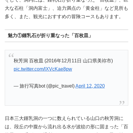
大な石柱「洞内富士」、迫力満点の「黄金柱」など見所も
多く、また、観光におすすめの冒険コースもあります。
魅力①鍾乳石が折り重なった「百枚皿」
秋芳洞 百枚皿 (2016年12月11日 山口県美祢市)
pic.twitter.com/lXVcKae8pw
— 旅行写真bot (@pic_travel)
April 12, 2020
日本三大鍾乳洞の一つに数えられている山口の秋芳洞に
は、段丘の中腹から流れ出る水が波紋の形に固まった「百