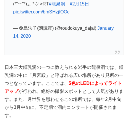
(*˘︶˘*).｡.:*♡ >RT
#龍泉洞
#2月15日
pic.twitter.com/bmSHzjfOOc
— 桑島法子(朗読夜) (@roudokuya_dajai)
January
14, 2020
日本三大鍾乳洞の一つに数えられる岩手の龍泉洞では、鍾
乳洞の中に「月宮殿」と呼ばれる広い場所があり見所の一
つとなっています。ここでは、
5色のLEDによってライト
アップ
が行われ、絶好の撮影スポットとして人気がありま
す。また、月世界を思わせるこの場所では、毎年2月中旬
から3月中旬に、不定期で洞内コンサートが開催されま
す。