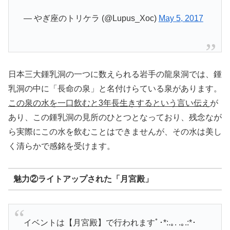
— やぎ座のトリケラ (@Lupus_Xoc)
May 5, 2017
日本三大鍾乳洞の一つに数えられる岩手の龍泉洞では、鍾
乳洞の中に「長命の泉」と名付けらている泉があります。
この泉の水を一口飲むと3年長生きするという言い伝え
が
あり、この鍾乳洞の見所のひとつとなっており、残念なが
ら実際にこの水を飲むことはできませんが、その水は美し
く清らかで感銘を受けます。
魅力②ライトアップされた「月宮殿」
イベントは【月宮殿】で行われますﾟ･*:.｡. .｡.:*･