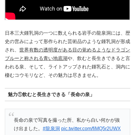
日本三大鍾乳洞の一つに数えられる岩手の龍泉洞には、歴
史の営みによって形作られた芸術品のような鍾乳洞が形成
され、
世界有数の透明度がある目の覚めるようなドラゴン
ブルーと称される青い地底湖
や、飲むと長生きできると言
われる泉、そして、ライトアップされた鍾乳石と、洞内に
棲むコウモリなど、その魅力は尽きません。
魅力①飲むと長生きできる「長命の泉」
長命の泉で写真を撮った所、私から白い何かが抜
け出ました。
#龍泉洞
pic.twitter.com/fiMQ5r2UWX