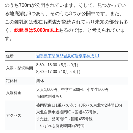
のうち700mが公開されています。そして、見つかってい
る地底湖は8つあり、そのうち3つが公開中です。また、
この鍾乳洞は現在も調査が継続されており未知の部分も多
く、
総延長は5,000m以上
あるのでは、と考えられていま
す。
住所
岩手県下閉伊郡岩泉町岩泉字神成1-1
8:30～18:00（5月～9月）
入洞・閉洞時間
8;30～17:00（10月～4月）
定休日
無休
大人1,000円、中学生500円、小学生500円
入洞料金
※団体割引あり
盛岡駅東口1番バス停よりJRバス東北で2時間10分
東北自動車道盛岡IC～国道455号線、
アクセス
または、盛岡南IC～国道455号線
いずれも所要時間約2時間