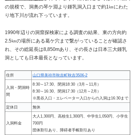
の規模で、洞奥の琴ケ淵より鍾乳洞入口まで約1㎞にわた
り地下川が流れ下っています。
1990年辺りの洞窟探検家による調査の結果、東の方向約
2.5㎞の場所にある葛ケ穴まで繋がっていることが確認さ
れ、その総延長は8,850mあり、その長さは日本三大鍾乳
洞としても日本最長となっています。
住所
山口県美祢市秋吉町秋吉3506-2
8:30～17:30、閉洞18:30（3月～11月）
入洞・閉洞時
8:30～16:30、閉洞17:30（12月～2月）
間
※黒谷入口・エレベーター入口からの入洞は16:30まで
定休日
無休
大人1,300円、高校生1,300円、中学生1,050円、小学生
入洞料金
700円
団体割引あり、障碍者手帳割引あり