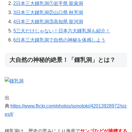
2
日本三大鍾乳洞①岩手県 龍泉洞
3
日本三大鍾乳洞②山口県 秋芳洞
4
日本三大鍾乳洞③高知県 龍河洞
5
三大だけじゃない！日本六大鍾乳洞も紹介！
6
日本三大鍾乳洞で自然の神秘を体感しよう
大自然の神秘的絶景！「鍾乳洞」とは？
出
典:
https://www.flickr.com/photos/sonotoki/42013928972/siz
es/l/
鍾乳洞は、歴史の営みにより海底で
サンゴなどが堆積する