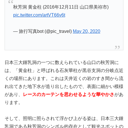
秋芳洞 黄金柱 (2016年12月11日 山口県美祢市)
pic.twitter.com/artVT66v6t
— 旅行写真bot (@pic_travel)
May 20, 2020
日本三大鍾乳洞の一つに数えられている山口の秋芳洞に
は、「黄金柱」と呼ばれる石灰華柱が黒谷支洞の分岐点近
くの場所にあります。これは天井近くの岩のすき間から流
れ出てきた地下水が造り出したもので、表面に細かい模様
があり、
レースのカーテンを思わせるような華やかさ
があ
ります。
そして、照明に照らされて浮かび上がる姿は、日本三大鍾
乳洞である秋芳洞のシンボル的存在として観光スポットの