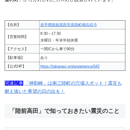
【住所】
岩手県陸前高田市高田町鳴石42‐5
8:30～17:30
【営業時間】
水曜日・年末年始休業
【アクセス】
一関ICから車で90分
【駐車場】
あり
【公式HP】
https://takanavi.org/experience/642
関連記事
「神割崎」は南三陸町の穴場スポット！震災も
耐え抜いた希望の日の出を！
「陸前高田」で知っておきたい震災のこと