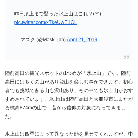
昨日頂上まで登った氷上山はこれ？(^^)
pic.twitter.com/xTkeUwE1OL
— マスク (@Mask_jpn)
April 21, 2019
陸前高田の観光スポットの1つめが「
氷上山
」です。陸前
高田には多くの山があり登山を楽しむ事ができます。初心
者でも挑戦できる山も沢山あり、その中でも氷上山がおす
すめされています。氷上山は陸前高田と大船渡市にまたが
る標高874mの山で、昔から信仰の対象になってきまし
た。
氷上山は四季によって異なった顔を見せてくれますが、中