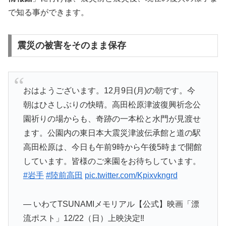
で知る事ができます。
震災の被害をそのまま保存
おはようございます。12月9日(月)の朝です。今
朝はひさしぶりの快晴。高田松原津波復興祈念公
園祈りの場からも、奇跡の一本松と水門が見渡せ
ます。公園内の東日本大震災津波伝承館と道の駅
高田松原は、今日も午前9時から午後5時まで開館
しています。皆様のご来園をお待ちしています。
#岩手
#陸前高田
pic.twitter.com/Kpixvkngrd
— いわてTSUNAMIメモリアル【公式】映画「漂
流ポスト」12/22（日）上映決定‼