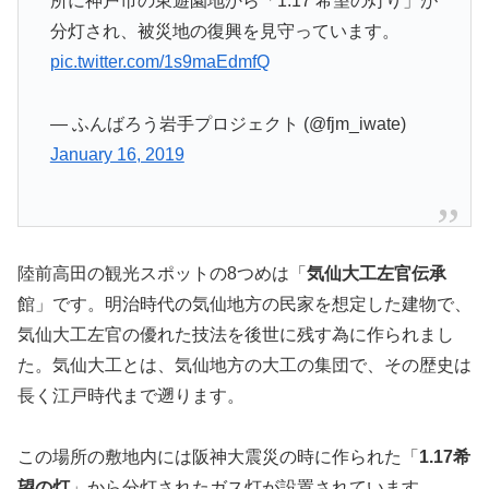
所に神戸市の東遊園地から「1.17 希望の灯り」が
分灯され、被災地の復興を見守っています。
pic.twitter.com/1s9maEdmfQ
— ふんばろう岩手プロジェクト (@fjm_iwate)
January 16, 2019
陸前高田の観光スポットの8つめは「
気仙大工左官伝承
館」です。明治時代の気仙地方の民家を想定した建物で、
気仙大工左官の優れた技法を後世に残す為に作られまし
た。気仙大工とは、気仙地方の大工の集団で、その歴史は
長く江戸時代まで遡ります。
この場所の敷地内には阪神大震災の時に作られた「
1.17希
望の灯
」から分灯されたガス灯が設置されています。