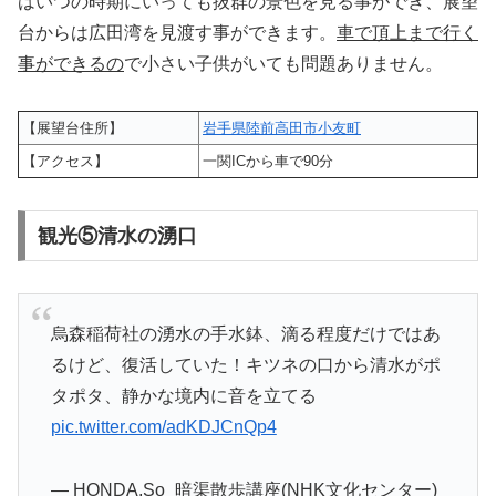
はいつの時期にいっても抜群の景色を見る事ができ、展望
台からは広田湾を見渡す事ができます。
車で頂上まで行く
事ができるの
で小さい子供がいても問題ありません。
【展望台住所】
岩手県陸前高田市小友町
【アクセス】
一関ICから車で90分
観光⑤清水の湧口
烏森稲荷社の湧水の手水鉢、滴る程度だけではあ
るけど、復活していた！キツネの口から清水がポ
タポタ、静かな境内に音を立てる
pic.twitter.com/adKDJCnQp4
— HONDA,So_暗渠散歩講座(NHK文化センター)