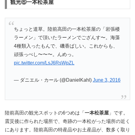
観光⑥一本松茶屋
ちょっと道草。陸前高田の一本松茶屋の「岩張楼
ラーメン」で頂いたラーメンでござんす〜。海藻
4種類入ったもんで、磯香ばしい。これからも、
頑張っぺし〜〜〜。んめっ。
pic.twitter.com/LsJ6RsWpZL
— ダニエル・カール (@DanielKahl)
June 3, 2016
陸前高田の観光スポットの6つめは「
一本松茶屋
」です。
震災後に作られた場所で、奇跡の一本松がった場所の近く
にあります。陸前高田の特産品やお土産品が、数多く取り