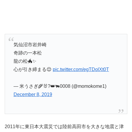
気仙沼市岩井崎
奇跡の一本松
龍の松🐲✨
心が引き締まる😌
pic.twitter.com/egTDolXt0T
— 米うさぎ🌾🐰?👑🐃0008 (@momokome1)
December 8, 2019
2011年に東日本大震災では陸前高田市を大きな地震と津