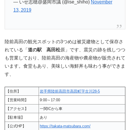
— いせ志穂@盛岡市議 (@ise_shiho)
November
13, 2019
陸前高田の観光スポットの3つめは被災建物として保存さ
れている「
道の駅 高田松
原」です、震災の跡を残しつつ
も営業しており、陸前高田の海産物や農産物が販売されて
います。食堂もあり、美味しい海鮮丼も味わう事ができま
す、
【住所】
岩手県陸前高田市高田町字古川28‐5
【営業時間】
9:00～17:00
【アクセス】
一関ICから車
【駐車場】
あり
【公式HP】
https://takata-matsubara.com/