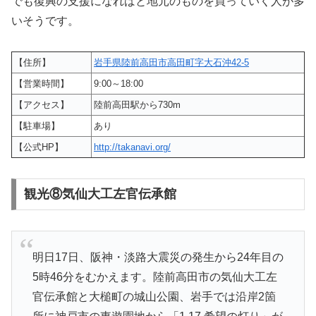
でも復興の支援になればと地元のものを買っていく人が多
いそうです。
【住所】
岩手県陸前高田市高田町字大石沖42-5
【営業時間】
9:00～18:00
【アクセス】
陸前高田駅から730m
【駐車場】
あり
【公式HP】
http://takanavi.org/
観光⑧気仙大工左官伝承館
明日17日、阪神・淡路大震災の発生から24年目の
5時46分をむかえます。陸前高田市の気仙大工左
官伝承館と大槌町の城山公園、岩手では沿岸2箇