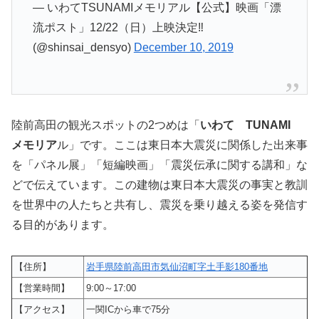
— いわてTSUNAMIメモリアル【公式】映画「漂
流ポスト」12/22（日）上映決定‼
(@shinsai_densyo)
December 10, 2019
陸前高田の観光スポットの2つめは「
いわて
TUNAMI
メモリア
ル」です。ここは東日本大震災に関係した出来事
を「パネル展」「短編映画」「震災伝承に関する講和」な
どで伝えています。この建物は東日本大震災の事実と教訓
を世界中の人たちと共有し、震災を乗り越える姿を発信す
る目的があります。
【住所】
岩手県陸前高田市気仙沼町字土手影180番地
【営業時間】
9:00～17:00
【アクセス】
一関ICから車で75分