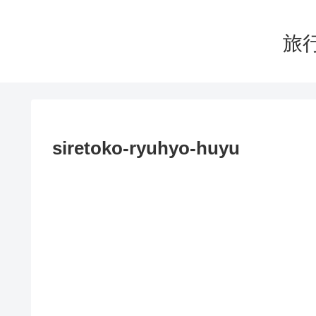
旅行
siretoko-ryuhyo-huyu