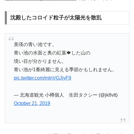
沈殿したコロイド粒子が太陽光を散乱
美瑛の青い池です。
青い池の水面と奥の紅葉🍁した山の
境い目が分かりません。
青い池が1番綺麗に見える季節かもしれません。
pic.twitter.com/mInVGJjyF9
— 北海道観光 小樽個人 生田タクシー (@jk8vtt)
October 21, 2019