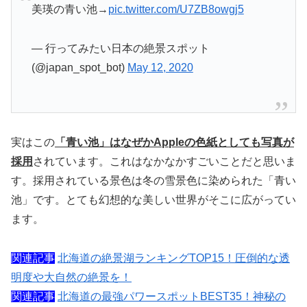
美瑛の青い池→
pic.twitter.com/U7ZB8owgj5
— 行ってみたい日本の絶景スポット
(@japan_spot_bot)
May 12, 2020
実はこの
「青い池」はなぜかAppleの色紙としても写真が
採用
されています。これはなかなかすごいことだと思いま
す。採用されている景色は冬の雪景色に染められた「青い
池」です。とても幻想的な美しい世界がそこに広がってい
ます。
関連記事
北海道の絶景湖ランキングTOP15！圧倒的な透
明度や大自然の絶景を！
関連記事
北海道の最強パワースポットBEST35！神秘の