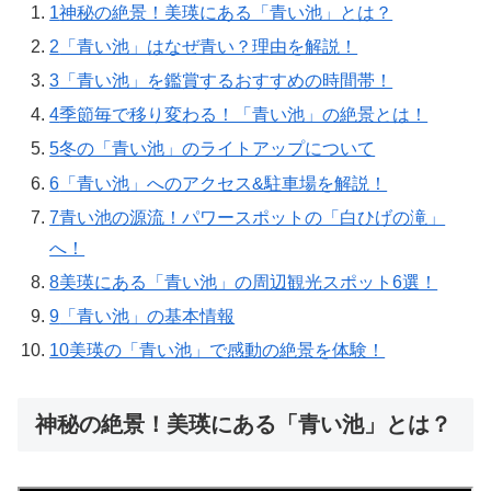
1
神秘の絶景！美瑛にある「青い池」とは？
2
「青い池」はなぜ青い？理由を解説！
3
「青い池」を鑑賞するおすすめの時間帯！
4
季節毎で移り変わる！「青い池」の絶景とは！
5
冬の「青い池」のライトアップについて
6
「青い池」へのアクセス&駐車場を解説！
7
青い池の源流！パワースポットの「白ひげの滝」
へ！
8
美瑛にある「青い池」の周辺観光スポット6選！
9
「青い池」の基本情報
10
美瑛の「青い池」で感動の絶景を体験！
神秘の絶景！美瑛にある「青い池」とは？