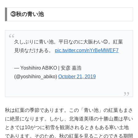
③秋の青い池
久しぶりに青い池。平日なのに大賑わい😊。紅葉
見頃なだけある。
pic.twitter.com/nYrBeMWEF7
— Yoshihiro ABIKO | 安彦 嘉浩
(@yoshihiro_abiko)
October 21, 2019
秋は紅葉の季節であります。この「青い池」の紅葉もまさ
に絶景になります。しかし、北海道美瑛の十勝山麓は早い
ときでは10がつに初雪を観測されるときもある寒い土地
であります。そのため、秋の紅葉を見ることのできる期間