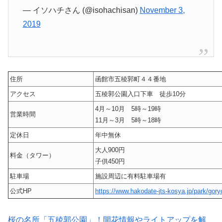
— イソハチさん (@isohachisan)
November 3,
2019
住所
函館市五稜郭町４４番地
アクセス
五稜郭公園入口下車 徒歩10分
4月～10月 5時～19時
営業時間
11月～3月 5時～18時
定休日
年中無休
大人900円
料金（タワー）
子供450円
駐車場
施設周辺に有料駐車場有
公式HP
https://www.hakodate-jts-kosya.jp/park/gor
桜の名所「五稜郭公園」！開花情報やライトアップを解