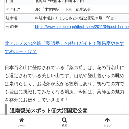
住所
北海道上磯郡木古内町木古内
アクセス
JR 「木古内駅」 下車 徒歩20分
駐車場
料駐車場あり（ふるさとの森公園駐車場 50台）
公式HP
https://www.hakobura.jp/db/db-view/2011/04/post-177.ht
北アルプスの名峰「薬師岳」の登山ガイド！難易度やおす
すめルートは？
日本百名山に登録されている「薬師岳」は、花の百名山に
も選定されている美しい山です。山頂や登山道からの眺め
は素晴らしく、お花畑が広がる箇所もあり、初めての方で
も登山に挑戦してみたくなる場所。今回は、薬師岳の魅力
を存分にお伝えしていきます！
道南観光スポット⑧大沼国定公園
ホーム
検索
トップ