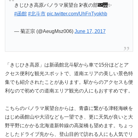
きじひき高原パノラマ展望台🔭夜の部🌃🌉✨
#函館
#北斗市
pic.twitter.com/UhFnTyokhb
— 菊正宗 (@AeugMsz006)
June 17, 2017
「きじひき高原」は新函館北斗駅から車で15分ほどとア
クセス便利な観光スポットで、道南エリアの美しい景色特
集でも紹介されたことがあります。駅からのアクセスも便
利なので初めての道南エリア観光の人にもおすすめです。
こちらのパノラマ展望台からは、青森に繋がる津軽海峡を
はじめ函館山や大沼なども一望でき、更に天気が良いと大
野平野にかかる北海道新幹線の高架橋も望めます。ちょっ
としたドライブ先から、登山目的で訪れる人にも人気でリ