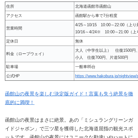
住所
北海道函館市函館山
アクセス
函館駅から車で7分程度
4/25～10/15 10:00～22:00（上
営業時間
10/16～4/24※ 10:00～21:00（
定休日
無休
大人（中学生以上） 往復1500円、
料金（ロープウェイ）
小人 往復700円、片道500円
駐車場
一般車85台
公式HP
https://www.hakobura.jp/nightview/
函館山の夜景を楽しむ決定版ガイド！言葉も失う絶景を徹
底的に満喫！
函館山の夜景はまさに絶景。あの「ミシュラングリーンガ
イドジャポン」で三ツ星を獲得した北海道屈指の観光スポ
ットです。函館山の夜景にはユニークな勘違いやハートに