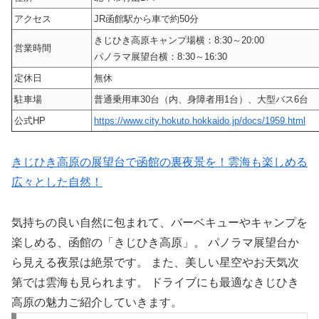
アクセス
JR函館駅から車で約50分
きじひき高原キャンプ場横：8:30～20:00
営業時間
パノラマ展望台横：8:30～16:30
定休日
無休
駐車場
普通乗用車30台（内、身障者用1台）、大型バス6台
公式HP
https://www.city.hokuto.hokkaido.jp/docs/1959.html
きじひき高原の展望台で函館の裏夜景を！雲海も楽しめる
広々とした自然！
気持ちの良い自然に包まれて、バーベキューやキャンプを
楽しめる、函館の「きじひき高原」。 パノラマ展望台か
ら見える夜景は絶景です。 また、美しい星空やお天気次
第では雲海も見られます。 ドライブにも最適なきじひき
高原の魅力ご紹介していきます。