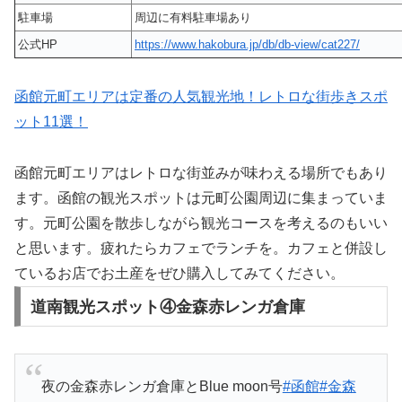
駐車場
周辺に有料駐車場あり
公式HP
https://www.hakobura.jp/db/db-view/cat227/
函館元町エリアは定番の人気観光地！レトロな街歩きスポ
ット11選！
函館元町エリアはレトロな街並みが味わえる場所でもあり
ます。函館の観光スポットは元町公園周辺に集まっていま
す。元町公園を散歩しながら観光コースを考えるのもいい
と思います。疲れたらカフェでランチを。カフェと併設し
ているお店でお土産をぜひ購入してみてください。
道南観光スポット④金森赤レンガ倉庫
夜の金森赤レンガ倉庫とBlue moon号
#函館
#金森