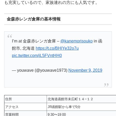
も充実しているので、家族連れの方にも人気です。
金森赤レンガ倉庫の基本情報
I’m at 金森赤レンガ倉庫 –
@kanemorisouko
in 函
館市, 北海道
https://t.co/BHlYe32o7u
pic.twitter.com/jL5FVntHH0
— youwave (@youwave1973)
November 9, 2019
住所
北海道函館市末広町１４−１２
アクセス
JR函館駅から車で5分
営業時間
9:30〜19:00