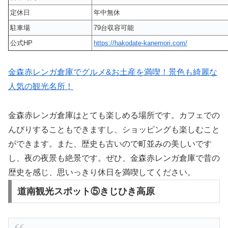
定休日
年中無休
駐車場
79台収容可能
公式HP
https://hakodate-kanemori.com/
金森赤レンガ倉庫でグルメ&お土産を満喫！景色も綺麗な
人気の観光名所！
金森赤レンガ倉庫はとても楽しめる場所です。カフェでの
んびりすることもできますし、ショッピングも楽しむこと
ができます。また、歴史も古いので町並みの美しいです
し、夜の夜景も絶景です。ぜひ、金森赤レンガ倉庫で昔の
歴史を感じ、思いっきり休日を満喫してください。
道南観光スポット⑤きじひき高原