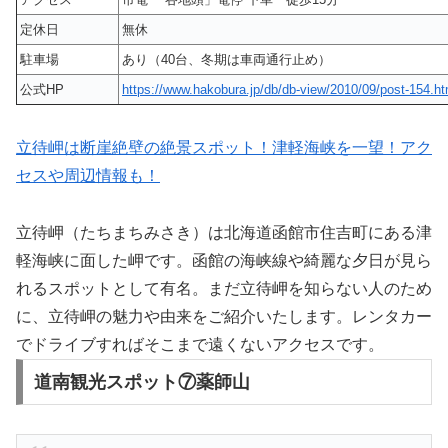
定休日
無休
駐車場
あり（40台、冬期は車両通行止め）
公式HP
https://www.hakobura.jp/db/db-view/2010/09/post-154.ht
立待岬は断崖絶壁の絶景スポット！津軽海峡を一望！アク
セスや周辺情報も！
立待岬（たちまちみさき）は北海道函館市住吉町にある津
軽海峡に面した岬です。函館の海峡線や綺麗な夕日が見ら
れるスポットとして有名。まだ立待岬を知らない人のため
に、立待岬の魅力や由来をご紹介いたします。レンタカー
でドライブすればそこまで遠くないアクセスです。
道南観光スポット⑦薬師山