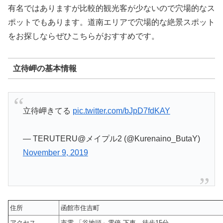
有名ではありますが比較的観光客が少ないので穴場的なス
ポットでもあります。道南エリアで穴場的な絶景スポット
をお探しならぜひこちらがおすすめです。
立待岬の基本情報
立待岬きてる
pic.twitter.com/bJpD7fdKAY
— TERUTERU@メイプル2 (@Kurenaino_ButaY)
November 9, 2019
住所
函館市住吉町
アクセス
市電 「谷地頭」電停 下車 徒歩15分