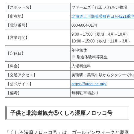
【スポット名】
ファームズ千代田 ふれあい牧場
【所在地】
北海道上川郡美瑛町春日台4221番
【電話番号】
080-6064-0174
9:00～17:00（夏期：4月～10月）
【営業時間】
10:00～15:00（冬期：11月～3月）
年中無休
【定休日】
※ 別途体験料等発生
【料金】
入場料無料
【交通アクセス】
美瑛駅・美馬牛駅からタクシーで約
【公式サイト】
https://fureai-sc.org/
【備考】
無料駐車場あり
子供と北海道観光⑤くしろ湿原ノロッコ号
「くしろ湿原ノロッコ号」は、ゴールデンウィークと夏季