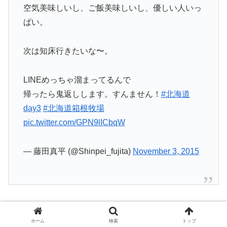
空気美味しいし、ご飯美味しいし、優しい人いっ
ぱい。
次は知床行きたいな〜。
LINEめっちゃ溜まってるんで
帰ったら鬼返しします。すんません！
#北海道
day3
#北海道箱根牧場
pic.twitter.com/GPN9lICbqW
— 藤田真平 (@Shinpei_fujita)
November 3, 2015
12月から3月の冬季には、雪の上でスノーモービルやバナ
ナボート、パラセーリングが体験できます。レストランで
ホーム
検索
トップ