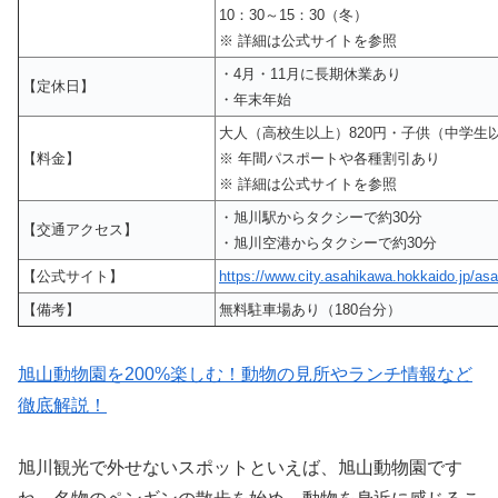
10：30～15：30（冬）
※ 詳細は公式サイトを参照
・4月・11月に長期休業あり
【定休日】
・年末年始
大人（高校生以上）820円・子供（中学生
【料金】
※ 年間パスポートや各種割引あり
※ 詳細は公式サイトを参照
・旭川駅からタクシーで約30分
【交通アクセス】
・旭川空港からタクシーで約30分
【公式サイト】
https://www.city.asahikawa.hokkaido.jp/as
【備考】
無料駐車場あり（180台分）
旭山動物園を200%楽しむ！動物の見所やランチ情報など
徹底解説！
旭川観光で外せないスポットといえば、旭山動物園です