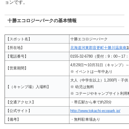
ョンです。
十勝エコロジーパークの基本情報
【スポット名】
十勝エコロジーパーク
【所在地】
北海道河東郡音更町十勝川温泉南
【電話番号】
0155-32-6780（受付：9：00～17
4月29日〜10月31日（キャンプ）
【営業期間】
※ イベントは一年中あり
大人（中学生以上）1,200円・子供
【（キャンプ場）入場料】
※ 幼児は無料
※ コテージやキャンプサイト利用
【交通アクセス】
・帯広駅から車で約20分
【公式サイト】
http://www.tokachi-ecopark.jp/
【備考】
・無料駐車場あり