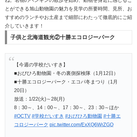
ね。名物のペンギンの散歩を始め、動物を身近に感じるこ
とができる旭山動物園の魅力を見学の所要時間、見所、お
すすめのランチやお土産まで細部にわたって徹底的にご紹
介していきます！
子供と北海道観光②十勝エコロジーパーク
【今週の学校だいすき】
■おびひろ動物園・冬の裏側探検隊（1月12日）
■十勝エコロジーパーク・エコパ冬まつり（1月
20日）
放送：1/22(火)～28(月)
8：30～、14：00～、17：30～、23：30～ほか
#OCTV
#学校だいすき
#おびひろ動物園
#十勝エ
コロジーパーク
pic.twitter.com/ExXQ6WrZGO