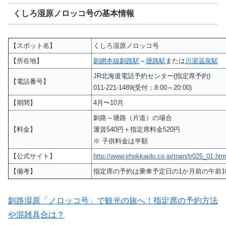
くしろ湿原ノロッコ号の基本情報
【スポット名】
くしろ湿原ノロッコ号
【所在地】
釧網本線釧路駅
～
塘路駅
または
川湯温泉駅
JR北海道電話予約センター(指定席予約)
【電話番号】
011-221-1489(受付：8:00～20:00)
【期間】
4月〜10月
釧路～塘路（片道）の場合
【料金】
運賃540円＋指定席料金520円
※ 子供料金は半額
【公式サイト】
http://www.jrhokkaido.co.jp/train/tr025_01.htm
【備考】
指定席の予約は乗車予定日の1か月前の午前10
釧路湿原「ノロッコ号」で観光の旅へ！指定席の予約方法
や混雑具合は？