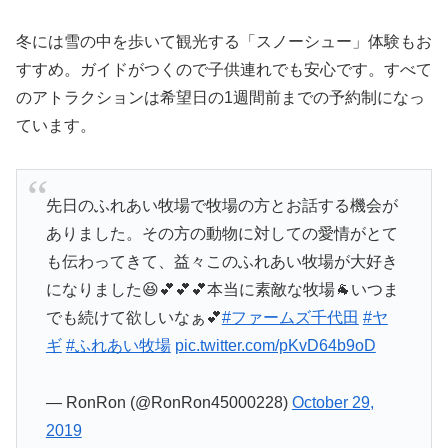
冬には雪の中を歩いて観光する「スノーシュー」体験もお
すすめ。ガイドがつくので子供連れでも安心です。すべて
のアトラクションは希望日の1週間前までの予約制になっ
ています。
先日のふれあい牧場で牧場の方とお話する機会が
ありました。その方の動物に対しての愛情がとて
も伝わってきて、益々このふれあい牧場が大好き
になりました😆💕💕💕本当に素敵な牧場🐐いつま
でも続けて欲しいなぁ💕
#ファームズ千代田
#ヤ
ギ
#ふれあい牧場
pic.twitter.com/pKvD64b9oD
— RonRon (@RonRon45000228)
October 29,
2019