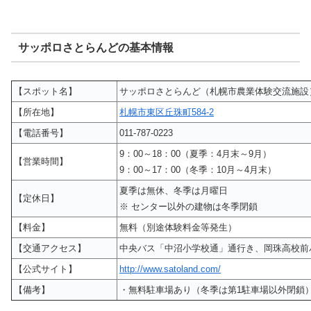
サッポロさとらんどの基本情報
【スポット名】
サッポロさとらんど（札幌市農業体験交流施設
【所在地】
札幌市東区丘珠町584-2
【電話番号】
011-787-0223
9：00～18：00（夏季：4月末～9月）
【営業時間】
9：00～17：00（冬季：10月～4月末）
夏季は無休、冬季は月曜日
【定休日】
※ センター以外の建物は冬季閉鎖
【料金】
無料（別途体験料金等発生）
【交通アクセス】
中央バス「中沼小学校通」通行き、岡珠高校前
【公式サイト】
http://www.satoland.com/
【備考】
・無料駐車場あり（冬季は第1駐車場以外閉鎖