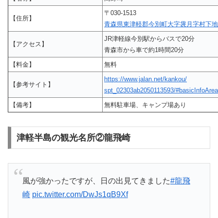
〒030-1513
【住所】
青森県東津軽郡今別町大字袰月字村下地
JR津軽線今別駅からバスで20分
【アクセス】
青森市から車で約1時間20分
【料金】
無料
https://www.jalan.net/kankou/
【参考サイト】
spt_02303ab2050113593/#basicInfoArea
【備考】
無料駐車場、キャンプ場あり
津軽半島の観光名所②龍飛崎
風が強かったですが、日の出見てきました
#龍飛
崎
pic.twitter.com/DwJs1qB9Xf