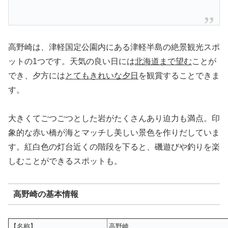
高野崎は、津軽国定公園内にある津軽半島の絶景観光スポ
ットの1つです。天気の良い日には
北海道まで望む
ことが
でき、夕方には
とてもきれいな夕日
を観賞することできま
す。
大きくてごつごつとした岩がたくさんあり迫力も満点。印
象的な赤い橋が海とマッチし美しい景色を作りだしていま
す。紅白色の灯台近くの階段を下ると、磯遊びや釣りを楽
しむことができるスポットも。
高野崎の基本情報
【名称】
高野崎