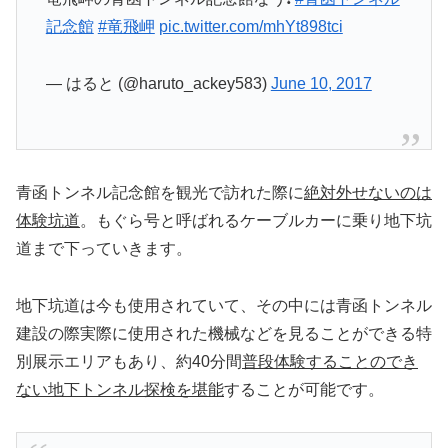
記念館
#竜飛岬
pic.twitter.com/mhYt898tci
— はると (@haruto_ackey583)
June 10, 2017
青函トンネル記念館を観光で訪れた際に
絶対外せないのは
体験坑道
。もぐら号と呼ばれるケーブルカーに乗り地下坑
道まで下っていきます。
地下坑道は今も使用されていて、その中には青函トンネル
建設の際実際に使用された機械などを見ることができる特
別展示エリアもあり、約40分間
普段体験することのでき
ない地下トンネル探検を堪能
することが可能です。