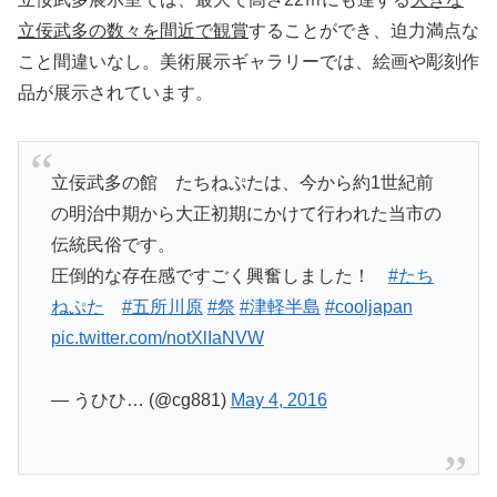
立佞武多の数々を間近で観賞
することができ、迫力満点な
こと間違いなし。美術展示ギャラリーでは、絵画や彫刻作
品が展示されています。
立佞武多の館 たちねぷたは、今から約1世紀前
の明治中期から大正初期にかけて行われた当市の
伝統民俗です。
圧倒的な存在感ですごく興奮しました！
#たち
ねぷた
#五所川原
#祭
#津軽半島
#cooljapan
pic.twitter.com/notXlIaNVW
— うひひ… (@cg881)
May 4, 2016