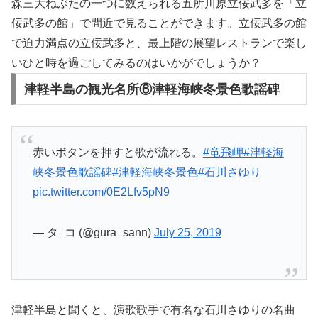
森三大ねぶたの一つに数えられる五所川原立佞武多を「立
佞武多の館」で間近で見ることができます。立佞武多の館
で迫力満点の立佞武多と、最上階の展望レストランで楽し
いひと時を過ごしてみるのはいかがでしょうか？
津軽半島の観光名所⑥津軽海峡冬景色歌謡碑
赤いボタンを押すと歌が流れる。
#竜飛岬
#津軽海
峡冬景色歌謡碑
#津軽海峡冬景色
#石川さゆり
pic.twitter.com/0E2Lfv5pN9
— タ_コ (@gura_sann)
July 25, 2019
津軽半島と聞くと、演歌歌手で有名な石川さゆりの名曲