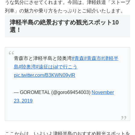
うな気分にさせてくれます。今回は、津軽鉄道「ストーブ
列車」の魅力や乗り方をたっぷりとご紹介いたします。
津軽半島の絶景おすすめ観光スポット10
選！
青森市と津軽半島と陸奥湾
#青森
#青森市
#津軽半
島
#陸奥湾
#遠征はjalで行こう
pic.twitter.com/B3KWN09yIR
— GOROMETAL (@goro69454003)
November
23, 2019
ここからは、いよいよ津軽半島のおすすめ観光スポットを