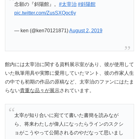
念願の『斜陽館』。
#太宰治
#斜陽館
pic.twitter.com/ZusSXQoc6y
— ken (@ken70121871)
August 2, 2019
館内には太宰治に関する資料展示室があり、彼が使用して
いた執筆用具や実際に愛用していたマント、彼の作家人生
の中でも初期の作品の原稿など、太宰治のファンにはたま
らない
貴重な品々が展示
されています。
太宰が知り合いに宛てて書いた書簡を読みなが
ら、将来わたしが偉人になったらラインのスクシ
ョがこうやって公開されるのやだなって思いまし