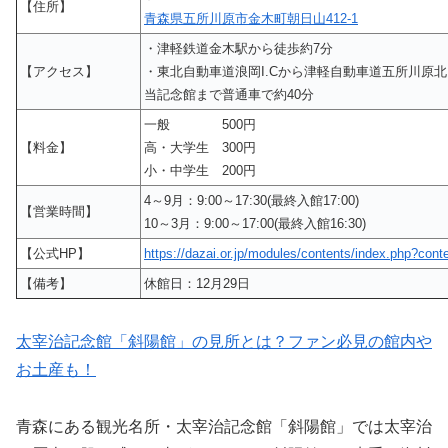
【住所】
青森県五所川原市金木町朝日山412-1
・津軽鉄道金木駅から徒歩約7分
【アクセス】
・東北自動車道浪岡I.Cから津軽自動車道五所川原北I
当記念館まで普通車で約40分
一般 500円
【料金】
高・大学生 300円
小・中学生 200円
4～9月：9:00～17:30(最終入館17:00)
【営業時間】
10～3月：9:00～17:00(最終入館16:30)
【公式HP】
https://dazai.or.jp/modules/contents/index.php?cont
【備考】
休館日：12月29日
太宰治記念館「斜陽館」の見所とは？ファン必見の館内や
お土産も！
青森にある観光名所・太宰治記念館「斜陽館」では太宰治