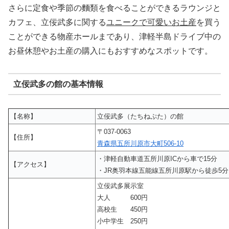
さらに定食や季節の麵類を食べることができるラウンジと
カフェ、立佞武多に関する
ユニークで可愛いお土産
を買う
ことができる物産ホールまであり、津軽半島ドライブ中の
お昼休憩やお土産の購入にもおすすめなスポットです。
立佞武多の館の基本情報
【名称】
立佞武多（たちねぷた）の館
〒037-0063
【住所】
青森県五所川原市大町506-10
・津軽自動車道五所川原ICから車で15分
【アクセス】
・JR奥羽本線五能線五所川原駅から徒歩5分
立佞武多展示室
大人 600円
高校生 450円
小中学生 250円