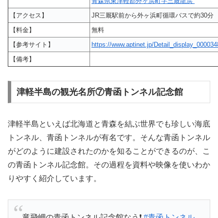
青森県東津軽郡外ヶ浜町字三厩龍浜
【アクセス】
JR三厩駅前から外ヶ浜町循環バスで約30分
【料金】
無料
【参考サイト】
https://www.aptinet.jp/Detail_display_000034
【備考】
津軽半島の観光名所⑦青函トンネル記念館
津軽半島といえば北海道と青森を結ぶ世界でも珍しい海底
トンネル、青函トンネルが有名です。そんな青函トンネル
がどのように建設されたのかを知ることができるのが、こ
の青函トンネル記念館。その過程を資料や映像を使いわか
りやすく紹介しています。
竜飛岬の青函トンネル記念館なう❗️
#青函トンネル