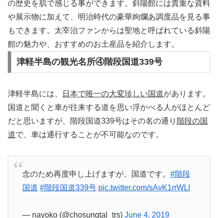
の歴史を肌で感じる事ができます。斜陽館には貴重な資料
や展示物に加えて、明治時代の豪華絢爛あ調度品を見る事
もできます。太宰治ファンからは聖地と呼ばれている斜陽
館の魅力や、おすすめのお土産品を紹介します。
津軽半島の観光名所④階段国道339号
津軽半島には、
日本で唯一の大変珍しい国道
があります。
国道と聞くと車が往来する道を思い浮かべる人がほとんど
だと思いますが、階段国道339号はその名の通り
階段の国
道
で、車は通行することが不可能なのです。
念のため再度申し上げますが、国道です。
#階段
国道
#階段国道339号
pic.twitter.com/sAvK1rrWLl
— nayoko (@chosungtal_trs)
June 4, 2019