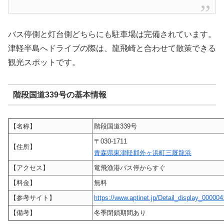
バス停側と灯台側どちらにも駐車場は完備されています。
津軽半島へドライブの際は、龍飛崎と合わせて散策できる
観光スポットです。
階段国道339号の基本情報
【名称】
階段国道339号
〒030-1711
【住所】
青森県東津軽郡外ヶ浜町三厩龍浜
【アクセス】
竜飛漁港バス停からすぐ
【料金】
無料
【参考サイト】
https://www.aptinet.jp/Detail_display_000004
【備考】
冬季閉鎖期間あり