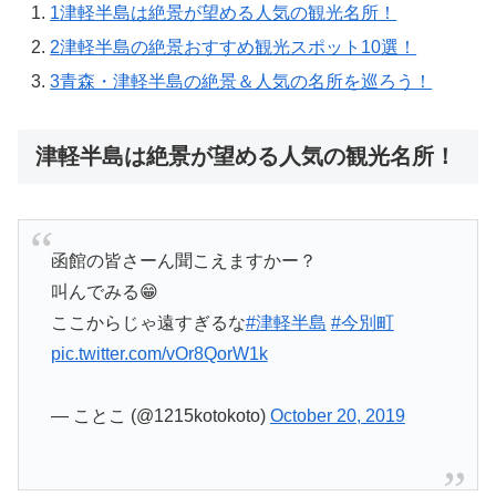
1
津軽半島は絶景が望める人気の観光名所！
2
津軽半島の絶景おすすめ観光スポット10選！
3
青森・津軽半島の絶景＆人気の名所を巡ろう！
津軽半島は絶景が望める人気の観光名所！
函館の皆さーん聞こえますかー？
叫んでみる😁
ここからじゃ遠すぎるな
#津軽半島
#今別町
pic.twitter.com/vOr8QorW1k
— ことこ (@1215kotokoto)
October 20, 2019