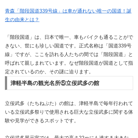
青森「階段国道339号線」は車が通れない唯一の国道！誕
生の由来とは？
「階段国道」は、日本で唯一、車もバイクも通ることがで
きない、世にも珍しい国道です。正式名称は「国道339号
線」ですが、ここを訪れる人たちの間では「階段国道」と
呼ばれて親しまれています。なぜ階段国道が国道として指
定されているのか、その謎に迫ります。
津軽半島の観光名所⑤立佞武多の館
立佞武多（たちねぷた）の館は、津軽半島で毎年行われて
いる立佞武多祭りで使用される巨大な立佞武多に関する体
験や見学ができるスポットです。
立佞武多展示室では、最大で高さ22ｍにも達する
大きな