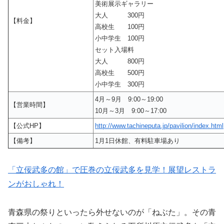
美術展示ギャラリー
大人 300円
【料金】
高校生 100円
小中学生 100円
セット入場料
大人 800円
高校生 500円
小中学生 300円
4月～9月 9:00～19:00
【営業時間】
10月～3月 9:00～17:00
【公式HP】
http://www.tachineputa.jp/pavilion/index.html
【備考】
1月1日休館、有料駐車場あり
「立佞武多の館」で圧巻の立佞武多を見学！展望レストラ
ンがおしゃれ！
青森県の祭りといったら外せないのが「ねぶた」。その青