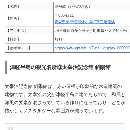
【名称】
龍飛崎（たっぴざき）
〒030-1711
【住所】
青森県東津軽郡外ヶ浜町字三厩龍浜
【アクセス】
JR三厩駅前から外ヶ浜町循環バスで約30分
【料金】
無料
【参考サイト】
https://www.aptinet.jp/Detail_display_000000
津軽半島の観光名所③太宰治記念館 斜陽館
太宰治記念館 斜陽館は、赤い屋根が印象的な木造建築の
建物です。太宰治の父が津軽半島に建てたもので、和風と
洋風の要素が混ざっていている作りになっており、どこか
懐かしくノスタルジーな雰囲気が漂っています。