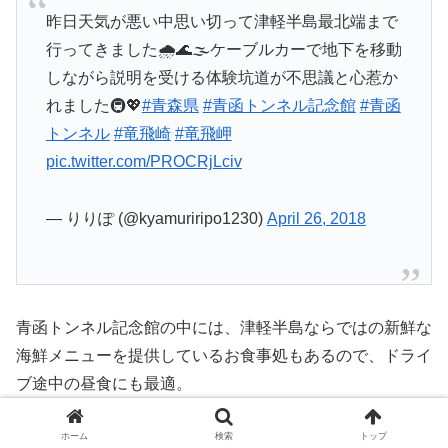
昨日天気が悪い中思い切って津軽半島最北端まで
行ってきました🌧🌊🌫ケーブルカーで地下を移動
しながら説明を受ける体験坑道が不思議と心惹か
れました🚇💖
#青森県
#青函トンネル記念館
#青函
トンネル
#竜飛崎
#竜飛岬
pic.twitter.com/PROCRjLciv
— りりぽ (@kyamuriripo1230)
April 26, 2018
青函トンネル記念館の中には、津軽半島ならではの新鮮な
海鮮メニューを提供しているお食事処もあるので、ドライ
ブ途中の昼食にも最適。
ホーム
検索
トップ
日本で1番有名なトンネルと言っても過言ではない青函ト