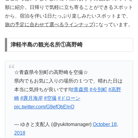
順に紹介。日帰りで気軽に立ち寄ることができるスポット
から、宿泊を伴い1日たっぷり楽しみたいスポットまで、
旅の予定に合わせて選べるラインナップ
になっています。
津軽半島の観光名所①高野崎
☆青森県今別町の高野崎を空撮☆
県内でもお気に入りの場所の１つで、晴れた日は
本当に気持ちが良いです!!
#青森県
#今別町
#高野
崎
#袰月海岸
#空撮
#ドローン
pic.twitter.com/G9efQbElnO
— ゆきと支配人 (@yukitomanager)
October 18,
2018