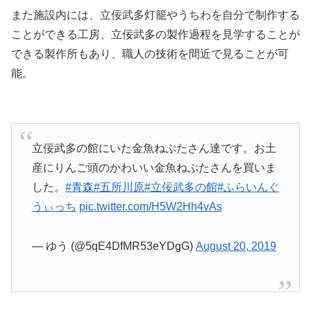
また施設内には、立佞武多灯籠やうちわを自分で制作する
ことができる工房、立佞武多の製作過程を見学することが
できる製作所もあり、職人の技術を間近で見ることが可
能。
立佞武多の館にいた金魚ねぷたさん達です。お土
産にりんご頭のかわいい金魚ねぷたさんを買いま
した。
#青森
#五所川原
#立佞武多の館
#ふらいんぐ
うぃっち
pic.twitter.com/H5W2Hh4vAs
— ゆう (@5qE4DfMR53eYDgG)
August 20, 2019