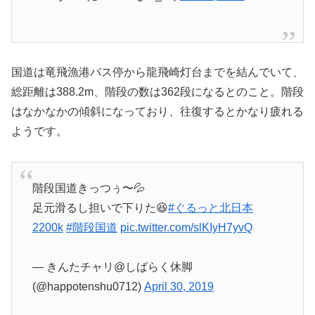
国道は竜飛漁港バス停から龍飛崎灯台までを結んでいて、
総距離は388.2m、階段の数は362段になるとのこと。階段
はなかなかの傾斜になっており、往復するとかなり疲れる
ようです。
階段国道きっつぅ〜💦
足元滑るし担いで下りた😆
#ぐるっと北日本
2200k
#階段国道
pic.twitter.com/slKIyH7yvQ
— きんたチャリ@しばらく休脚
(@happotenshu0712)
April 30, 2019