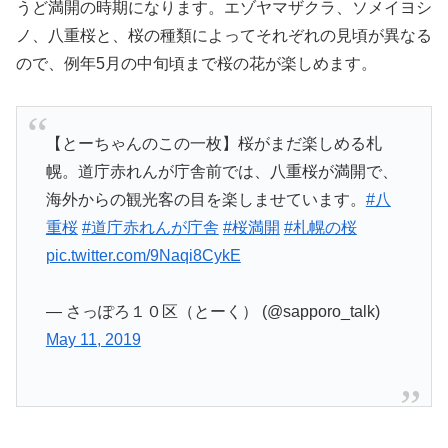
うど満開の時期になります。エゾヤマザクラ、ソメイヨシ
ノ、八重桜と、桜の種類によってそれぞれの見頃が異なる
ので、例年5月の中旬頃まで桜の花が楽しめます。
【とーちゃんのこの一枚】桜がまだ楽しめる札
幌。道庁赤れんが庁舎前では、八重桜が満開で、
海外からの観光客の目を楽しませています。
#八
重桜
#道庁赤れんが庁舎
#桜満開
#札幌の桜
pic.twitter.com/9Naqi8CykE
— さっぽろ１０区（とーく） (@sapporo_talk)
May 11, 2019