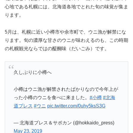
心地である札幌には、北海道各地でとれた旬の味覚が集ま
ります。
5月は、札幌に近い小樽市や余市町で、ウニ漁が解禁にな
ります。旬の濃厚な甘さのウニが味わえるのも、この時期
の札幌観光ならではの醍醐味（だいごみ）です。
久しぶりに小樽へ
小樽はウニ漁が解禁されたばかりなので今年上が
った小樽のウニを食べに来ました。
#小樽
#北海
道プレス
#ウニ
pic.twitter.com/0uhy5ksS3G
— 北海道プレス＆サポカン (@hokkaido_press)
May 23, 2019