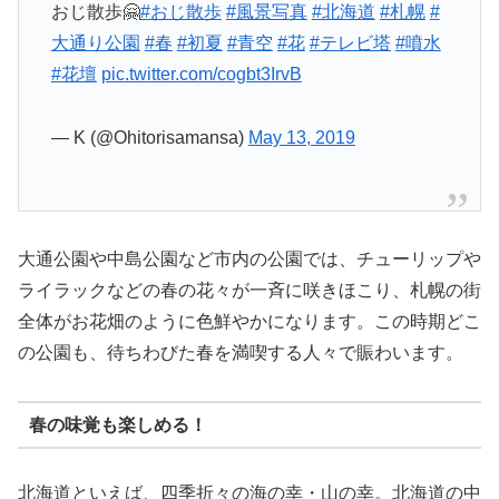
おじ散歩🤗
#おじ散歩
#風景写真
#北海道
#札幌
#
大通り公園
#春
#初夏
#青空
#花
#テレビ塔
#噴水
#花壇
pic.twitter.com/cogbt3IrvB
— K (@Ohitorisamansa)
May 13, 2019
大通公園や中島公園など市内の公園では、チューリップや
ライラックなどの春の花々が一斉に咲きほこり、札幌の街
全体がお花畑のように色鮮やかになります。この時期どこ
の公園も、待ちわびた春を満喫する人々で賑わいます。
春の味覚も楽しめる！
北海道といえば、四季折々の海の幸・山の幸。北海道の中