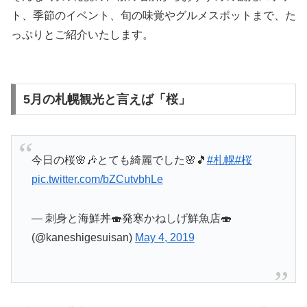
ト、季節のイベント、旬の味覚やグルメスポットまで、た
っぷりとご紹介いたします。
5月の札幌観光と言えば「桜」
今日の桜🌸🎶とても綺麗でした🌸🎵
#札幌
#桜
pic.twitter.com/bZCutvbhLe
— 刺身と海鮮丼🍣発寒かねしげ鮮魚店🍣
(@kaneshigesuisan)
May 4, 2019