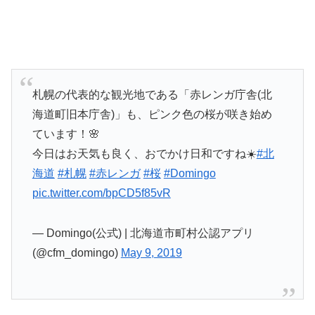
札幌の代表的な観光地である「赤レンガ庁舎(北
海道町旧本庁舎)」も、ピンク色の桜が咲き始め
ています！🌸
今日はお天気も良く、おでかけ日和ですね☀️
#北
海道
#札幌
#赤レンガ
#桜
#Domingo
pic.twitter.com/bpCD5f85vR
— Domingo(公式) | 北海道市町村公認アプリ
(@cfm_domingo)
May 9, 2019