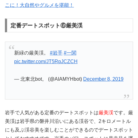
こに！大自然やグルメを堪能！
定番デートスポット⑥厳美渓
新緑の厳美渓。
#岩手
#一関
pic.twitter.com/JT5RpJCZCH
— 北東北bot。 (@AIAMYHbot)
December 8, 2019
岩手で人気がある定番のデートスポットは
厳美渓
です。厳
美渓は岩手県の磐井川沿いにある渓谷で、2キロメートル
にも及ぶ渓谷美を楽しむことができるのでデートスポット