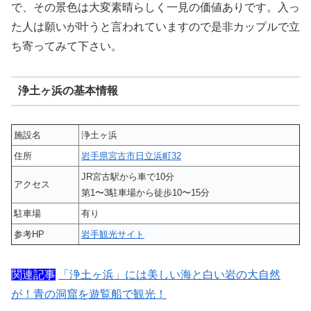
で、その景色は大変素晴らしく一見の価値ありです。入っ
た人は願いが叶うと言われていますので是非カップルで立
ち寄ってみて下さい。
浄土ヶ浜の基本情報
施設名
浄土ヶ浜
住所
岩手県宮古市日立浜町32
JR宮古駅から車で10分
アクセス
第1〜3駐車場から徒歩10〜15分
駐車場
有り
参考HP
岩手観光サイト
関連記事
「浄土ヶ浜」には美しい海と白い岩の大自然
が！青の洞窟を遊覧船で観光！