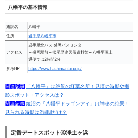
八幡平の基本情報
施設名
八幡平
住所
岩手県八幡平市
岩手県北バス 盛岡バスセンター
アクセス
～盛岡駅前～松尾歴史民俗資料館～八幡平頂上
通便では2時間2分
参考HP
https://www.hachimantai.or.jp/
関連記事
「八幡平」は絶景の紅葉名所！見頃の時期や撮
影スポット・アクセスは？
関連記事
鏡沼の「八幡平ドラゴンアイ」は神秘の絶景！
見られる時期は2週間だけ？
定番デートスポット④浄土ヶ浜