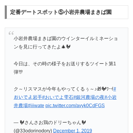
定番デートスポット⑤小岩井農場まきば園
小岩井農場まきば園のウインターイルミネーショ
ンを見に行ってきたよ🎄🐓
今日は、その時の様子をお送りするツイート第1
弾🎊
ク～リスマスが今年もやってくるぅ～♪🎁🐓ﾜｰｲ
#
おいでよ岩手
#おいでよ雫石
#銀河農場の夜
#小岩
井農場
#iiiwate
pic.twitter.com/avyk0CdFGS
— 🐓さんさお鶏のドリーちゃん🐓
(@33odorinodory)
December 1, 2019