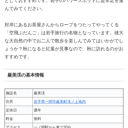
としておすすめです。岩手のパワースポットに是非足を運
んでみてください。
対岸にあるお茶屋さんからロープをつたってやってくる
「空飛ぶだんご」は岩手旅行の名物となっています。雄大
な大自然の中でお二人で散歩を楽しんでみてはいかがでし
ょうか？秋になると紅葉が見事なので、秋に訪れるのがお
すすめです。
厳美渓の基本情報
施設名
厳美渓
住所
岩手県一関市厳美町滝ノ上地内
定休日
通年
料金
無料
アクセス
一ノ関駅から車で20分