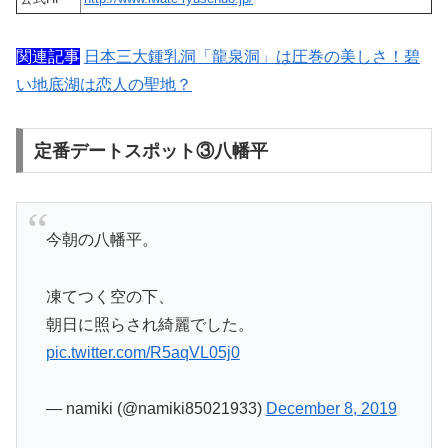
関連記事
日本三大鍾乳洞「龍泉洞」は圧巻の美しさ！碧
い地底湖は恋人の聖地？
定番デートスポット③八幡平
今朝の八幡平。
凍てつく空の下、
朝日に照らされ綺麗でした。
pic.twitter.com/R5aqVL05j0
— namiki (@namiki85021933)
December 8, 2019