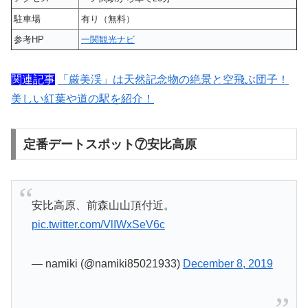
駐車場
有り（無料）
参考HP
一関観光ナビ
関連記事
「厳美渓」は天然記念物の絶景と空飛ぶ団子！
美しい紅葉や道の駅を紹介！
定番デートスポット⑦安比高原
安比高原、前森山山頂付近。
pic.twitter.com/VlIWxSeV6c
— namiki (@namiki85021933)
December 8, 2019