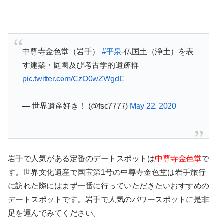
中尊寺金色堂（岩手）
#平泉
-仏国土（浄土）を表
す建築・庭園及び考古学的遺跡群
pic.twitter.com/CzO0wZWgdE
— 世界遺産好き！ (@fsc7777)
May 22, 2020
岩手で人気がある定番のデートスポットは
中尊寺金色堂
で
す。世界文化遺産で国宝第1号の中尊寺金色堂は岩手旅行
に訪れた際にはまず一番に行っていただきたいおすすめの
デートスポットです。岩手で人気のパワースポットに是非
足を運んでみてください。