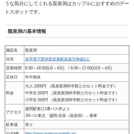
うな気分にしてくれる龍泉洞はカップルにおすすめのデー
トスポットです。
龍泉洞の基本情報
施設名
龍泉洞
住所
岩手県下閉伊郡岩泉町岩泉字神成1-1
営業時間
8:30～18:00(5月～9月) / 8:30～17:00(10月～4月)
定休日
年中無休
大人:1000円 （龍泉新洞科学館とのセット料金です）
料金
中学生:500円 （龍泉新洞科学館とのセット料金です）
小学生:500円 （龍泉新洞科学館とのセット料金です）
盛岡駅東口1番バス停より
アクセス
JRバス東北「盛岡-岩泉（龍泉洞）」乗車
駐車場
有り
公式HP
http://www.iwate-ryusendo.jp/