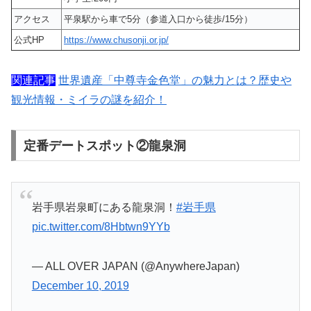
アクセス
平泉駅から車で5分（参道入口から徒歩/15分）
公式HP
https://www.chusonji.or.jp/
関連記事
世界遺産「中尊寺金色堂」の魅力とは？歴史や
観光情報・ミイラの謎を紹介！
定番デートスポット②龍泉洞
岩手県岩泉町にある龍泉洞！
#岩手県
pic.twitter.com/8Hbtwn9YYb
— ALL OVER JAPAN (@AnywhereJapan)
December 10, 2019