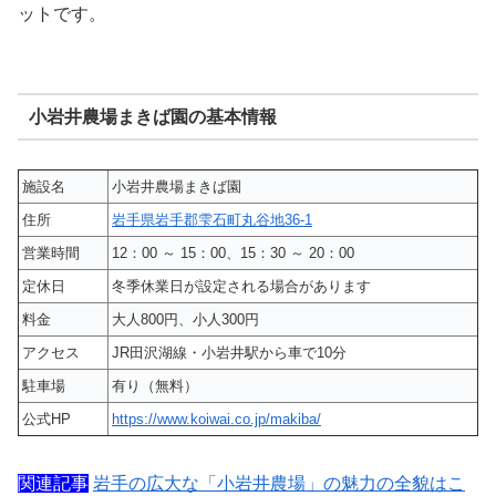
ットです。
小岩井農場まきば園の基本情報
施設名
小岩井農場まきば園
住所
岩手県岩手郡雫石町丸谷地36-1
営業時間
12：00 ～ 15：00、15：30 ～ 20：00
定休日
冬季休業日が設定される場合があります
料金
大人800円、小人300円
アクセス
JR田沢湖線・小岩井駅から車で10分
駐車場
有り（無料）
公式HP
https://www.koiwai.co.jp/makiba/
関連記事
岩手の広大な「小岩井農場」の魅力の全貌はこ