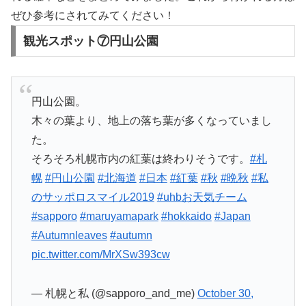
ぜひ参考にされてみてください！
観光スポット⑦円山公園
円山公園。
木々の葉より、地上の落ち葉が多くなっていまし
た。
そろそろ札幌市内の紅葉は終わりそうです。
#札
幌
#円山公園
#北海道
#日本
#紅葉
#秋
#晩秋
#私
のサッポロスマイル2019
#uhbお天気チーム
#sapporo
#maruyamapark
#hokkaido
#Japan
#Autumnleaves
#autumn
pic.twitter.com/MrXSw393cw
— 札幌と私 (@sapporo_and_me)
October 30,