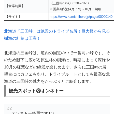
《三国峠café》8:30～16:30
【営業時間】
※営業期間は4月下旬～10月下旬頃
【サイト】
https://www.kamishihoro.jp/page/00000140
北海道「三国峠」は絶景のドライブ名所！巨大橋から見る
樹海の紅葉は圧巻！
北海道の三国峠は、道内の国道の中で一番高い峠です。そ
のため眼下に広がる原生林の樹海は、時期によって深緑や
10月の紅葉などの絶景が楽しめます。さらに三国峠の展
望台にはカフェもあり、ドライブルートとしても最高な北
海道の三国峠の魅力をたっぷりとご紹介します。
観光スポット③オンネトー
オンネトー綺麗ですね♪