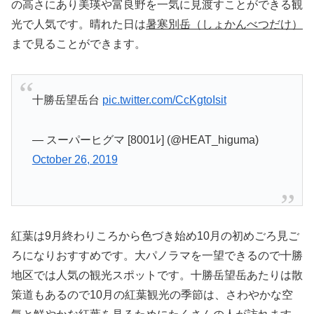
の高さにあり美瑛や富良野を一気に見渡すことができる観
光で人気です。晴れた日は
暑寒別岳（しょかんべつだけ）
まで見ることができます。
十勝岳望岳台
pic.twitter.com/CcKgtoIsit
— スーパーヒグマ [8001ﾚ] (@HEAT_higuma)
October 26, 2019
紅葉は9月終わりころから色づき始め10月の初めごろ見ご
ろになりおすすめです。大パノラマを一望できるので十勝
地区では人気の観光スポットです。十勝岳望岳あたりは散
策道もあるので10月の紅葉観光の季節は、さわやかな空