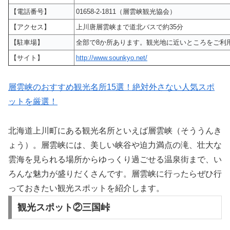
【電話番号】
01658-2-1811（層雲峡観光協会）
【アクセス】
上川唐層雲峡まで道北バスで約35分
【駐車場】
全部で8か所あります。観光地に近いところをご利
【サイト】
http://www.sounkyo.net/
層雲峡のおすすめ観光名所15選！絶対外さない人気スポ
ットを厳選！
北海道上川町にある観光名所といえば層雲峡（そううんき
ょう）。層雲峡には、美しい峡谷や迫力満点の滝、壮大な
雲海を見られる場所からゆっくり過ごせる温泉街まで、い
ろんな魅力が盛りだくさんです。層雲峡に行ったらぜひ行
っておきたい観光スポットを紹介します。
観光スポット②三国峠