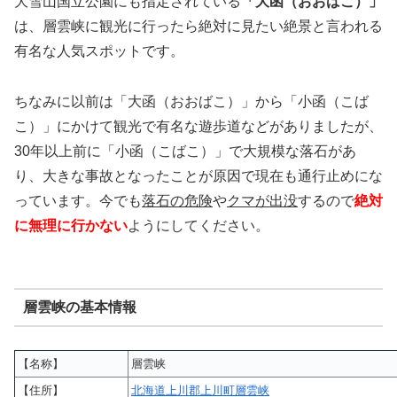
大雪山国立公園にも指定されている
「大函（おおばこ）」
は、層雲峡に観光に行ったら絶対に見たい絶景と言われる
有名な人気スポットです。
ちなみに以前は「大函（おおばこ）」から「小函（こば
こ）」にかけて観光で有名な遊歩道などがありましたが、
30年以上前に「小函（こばこ）」で大規模な落石があ
り、大きな事故となったことが原因で現在も通行止めにな
っています。今でも
落石の危険
や
クマが出没
するので
絶対
に無理に行かない
ようにしてください。
層雲峡の基本情報
【名称】
層雲峡
【住所】
北海道上川郡上川町層雲峡