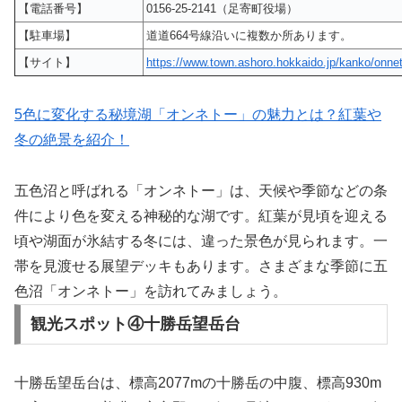
【電話番号】
0156-25-2141（足寄町役場）
【駐車場】
道道664号線沿いに複数か所あります。
【サイト】
https://www.town.ashoro.hokkaido.jp/kanko/onne
5色に変化する秘境湖「オンネトー」の魅力とは？紅葉や
冬の絶景を紹介！
五色沼と呼ばれる「オンネトー」は、天候や季節などの条
件により色を変える神秘的な湖です。紅葉が見頃を迎える
頃や湖面が氷結する冬には、違った景色が見られます。一
帯を見渡せる展望デッキもあります。さまざまな季節に五
色沼「オンネトー」を訪れてみましょう。
観光スポット④十勝岳望岳台
十勝岳望岳台は、標高2077mの十勝岳の中腹、標高930m