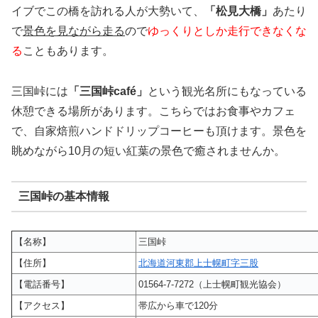
イブでこの橋を訪れる人が大勢いて、
「松見大橋」
あたり
で
景色を見ながら走る
ので
ゆっくりとしか走行できなくな
る
こともあります。
三国峠には
「三国峠café」
という観光名所にもなっている
休憩できる場所があります。こちらではお食事やカフェ
で、自家焙煎ハンドドリップコーヒーも頂けます。景色を
眺めながら10月の短い紅葉の景色で癒されませんか。
三国峠の基本情報
【名称】
三国峠
【住所】
北海道河東郡上士幌町字三股
【電話番号】
01564-7-7272（上士幌町観光協会）
【アクセス】
帯広から車で120分