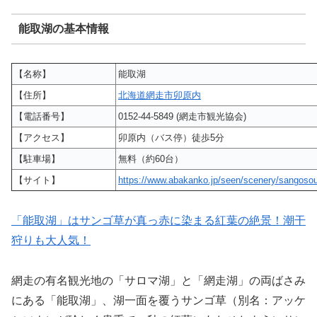
能取湖の基本情報
【名称】
能取湖
【住所】
北海道網走市卯原内
【電話番号】
0152-44-5849 (網走市観光協会)
【アクセス】
卯原内（バス停）徒歩5分
【駐車場】
無料（約60台）
【サイト】
https://www.abakanko.jp/seen/scenery/sangosou
「能取湖」はサンゴ草が真っ赤に染まる紅葉の絶景！潮干
狩りも大人気！
網走の有名観光地の「サロマ湖」と「網走湖」の両ばさみ
にある「能取湖」、湖一面を覆うサンゴ草（別名：アッケ