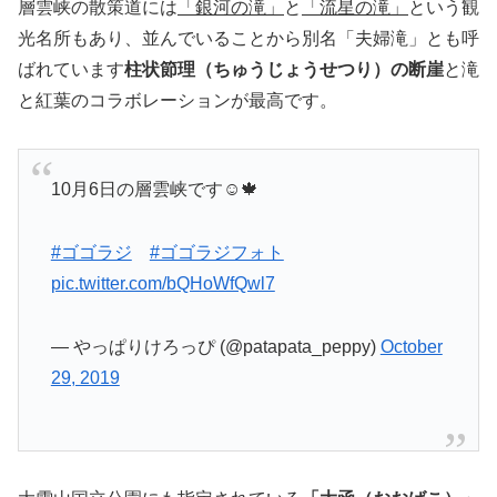
層雲峡の散策道には
「銀河の滝」
と
「流星の滝」
という観
光名所もあり、並んでいることから別名「夫婦滝」とも呼
ばれています
柱状節理（ちゅうじょうせつり）の断崖
と滝
と紅葉のコラボレーションが最高です。
10月6日の層雲峡です☺️🍁
#ゴゴラジ
#ゴゴラジフォト
pic.twitter.com/bQHoWfQwl7
— やっぱりけろっぴ (@patapata_peppy)
October
29, 2019