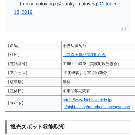
— Funky motovlog (@Funky_motovlog)
October
18, 2019
【名称】
十勝岳望岳台
【住所】
北海道上川郡美瑛町白金
【電話番号】
0166-92-4378（美瑛町観光協会）
【アクセス】
JR美瑛駅より車で約35分
【駐車場】
無料
【定休日】
冬季閉鎖期間有
https://www.biei-hokkaido.jp/
【サイト】
ja/sightseeing/mt-tokachi-obesevatory/
観光スポット⑤能取湖