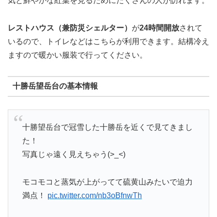
気と鮮やかな紅葉を見るためにたくさんの人が訪れます。
レストハウス（兼防災シェルター）
が
24時間開放
されて
いるので、トイレなどはこちらが利用できます。結構冷え
ますので暖かい服装で行ってください。
十勝岳望岳台の基本情報
十勝望岳台で冠雪した十勝岳を近くで見てきまし
た！
写真じゃ遠く見えちゃう(>_<)
モコモコと蒸気が上がってて硫黄山みたいで迫力
満点！
pic.twitter.com/nb3oBfnwTh