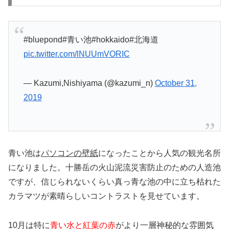
#bluepond#青い池#hokkaido#北海道
pic.twitter.com/lNUUmVORIC
— Kazumi,Nishiyama (@kazumi_n)
October 31,
2019
青い池は
パソコンの壁紙
になったことから人気の観光名所
になりました。十勝岳の火山泥流災害防止のための人造池
ですが、信じられないくらい真っ青な池の中に立ち枯れた
カラマツが素晴らしいコントラストを見せています。
10月は特に
青い水と紅葉の赤
がより一層神秘的な雰囲気