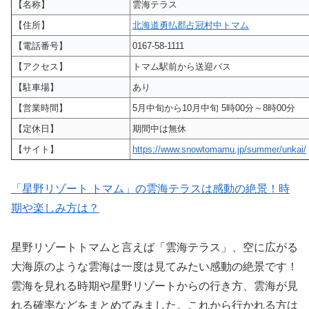
【名称】
雲海テラス
【住所】
北海道勇払郡占冠村中トマム
【電話番号】
0167-58-1111
【アクセス】
トマム駅前から送迎バス
【駐車場】
あり
【営業時間】
5月中旬から10月中旬 5時00分～8時00分
【定休日】
期間中は無休
【サイト】
https://www.snowtomamu.jp/summer/unkai/
「星野リゾート トマム」の雲海テラスは感動の絶景！時
期や楽しみ方は？
星野リゾートトマムと言えば「雲海テラス」、空に広がる
大海原のような雲海は一度は見てみたい感動の絶景です！
雲海を見れる時期や星野リゾートからの行き方、雲海が見
れる確率などをまとめてみました。これから行かれる方は