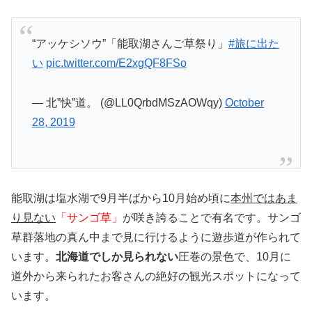
“アッケシソウ”「能取湖さんご草祭り」
#旅に出た
い
pic.twitter.com/E2xgQF8FSo
— 北”快”道。 (@LL0QrbdMSzAOWqy)
October
28, 2019
能取湖は塩水湖で9月半ばから10月始め頃に
本州ではあま
り見ない
「サンゴ草」
が咲き誇ることで有名です。サンゴ
草群落地の真ん中まで見に行けるように遊歩道が作られて
います。
北海道でしか見られない
圧巻の景色で、10月に
道外から来られたお客さんの絶好の観光スポットになって
います。