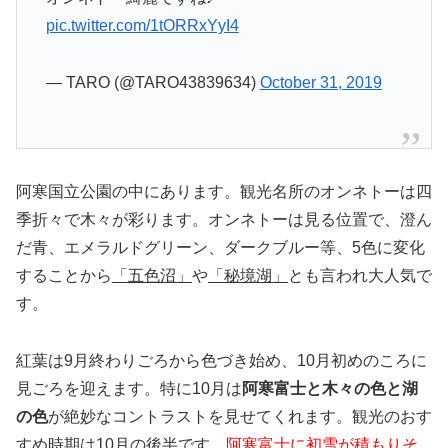
pic.twitter.com/1tORRxYyI4
— TARO (@TARO43839634)
October 31, 2019
阿寒国立公園の中にあります。観光名所のオンネトーは四
季折々で木々が彩ります。オンネトーは見る位置で、澄ん
だ青、エメラルドグリーン、ダークブルー等、5色に変化
することから
「五色沼」
や
「秘境湖」
とも言われ大人気で
す。
紅葉は9月終わりごろから色づき始め、10月初めのころに
見ごろを迎えます。特に10月は
阿寒富士と木々の色と湖
の色
が絶妙なコントラストを見せてくれます。観光のおす
すめ時期は10月の後半です。
阿寒富士に初雪が積もりそ