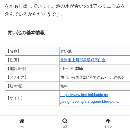
をかもし出しています。
池の水が青いのはアルミニウムを
含んでいる
からだそうです。
青い池の基本情報
【名称】
青い池
【住所】
北海道上川郡美瑛町字白金
【電話番号】
0166-94-3355
【アクセス】
旭川から国道237号で約26km、約40分
【駐車場】
無料
https://www.biei-hokkaido.jp/
【サイト】
ja/sightseeing/shirogane-blue-pond/
美瑛「青い池」は神秘の絶景！冬のライトアップは必見！
青い理由や混雑情報も！
ホーム
検索
トップ