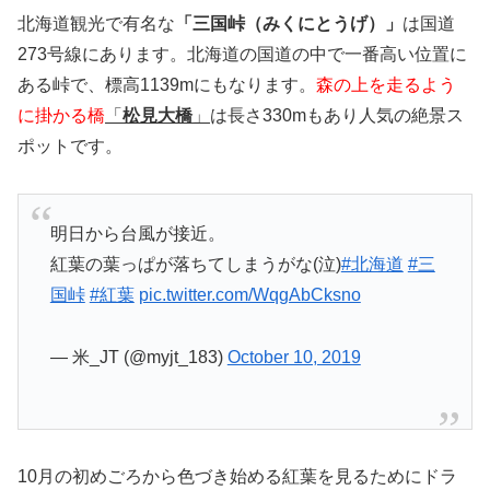
北海道観光で有名な
「三国峠（みくにとうげ）」
は国道
273号線にあります。北海道の国道の中で一番高い位置に
ある峠で、標高1139mにもなります。
森の上を走るよう
に掛かる橋
「
松見大橋
」
は長さ330mもあり人気の絶景ス
ポットです。
明日から台風が接近。
紅葉の葉っぱが落ちてしまうがな(泣)
#北海道
#三
国峠
#紅葉
pic.twitter.com/WqgAbCksno
— 米_JT (@myjt_183)
October 10, 2019
10月の初めごろから色づき始める紅葉を見るためにドラ